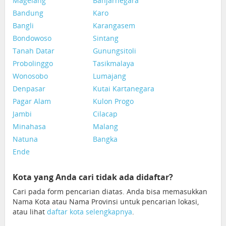
Magelang
Banjarnegara
Bandung
Karo
Bangli
Karangasem
Bondowoso
Sintang
Tanah Datar
Gunungsitoli
Probolinggo
Tasikmalaya
Wonosobo
Lumajang
Denpasar
Kutai Kartanegara
Pagar Alam
Kulon Progo
Jambi
Cilacap
Minahasa
Malang
Natuna
Bangka
Ende
Kota yang Anda cari tidak ada didaftar?
Cari pada form pencarian diatas. Anda bisa memasukkan
Nama Kota atau Nama Provinsi untuk pencarian lokasi,
atau lihat
daftar kota selengkapnya
.