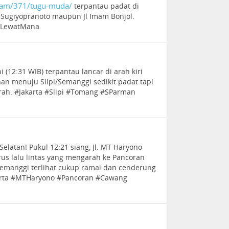
cam/371/tugu-muda/
terpantau padat di
r Sugiyopranoto maupun Jl Imam Bonjol.
#LewatMana
i (12:31 WIB) terpantau lancar di arah kiri
n menuju Slipi/Semanggi sedikit padat tapi
rah. #Jakarta #Slipi #Tomang #SParman
Selatan! Pukul 12:21 siang, Jl. MT Haryono
rus lalu lintas yang mengarah ke Pancoran
manggi terlihat cukup ramai dan cenderung
karta #MTHaryono #Pancoran #Cawang