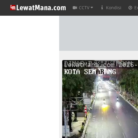
CCTV
Kondisi
E