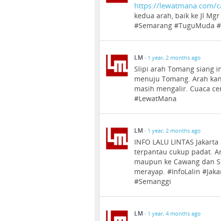
https://lewatmana.com/
kedua arah, baik ke Jl Mg
#Semarang #TuguMuda 
LM
·
1 year, 2 months ago
Slipi arah Tomang siang in
menuju Tomang. Arah kana
masih mengalir. Cuaca ce
#LewatMana
LM
·
1 year, 2 months ago
INFO LALU LINTAS Jakarta 
terpantau cukup padat. A
maupun ke Cawang dan Se
merayap. #InfoLalin #Ja
#Semanggi
LM
·
1 year, 4 months ago