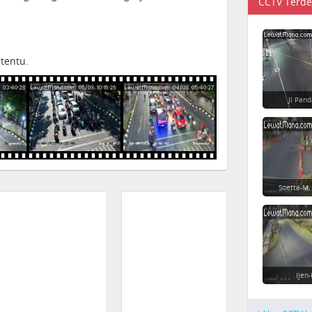
CCTV Terde
tentu.
Jl Pan
Soetta-M.
Ijen