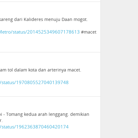
gkareng dari Kalideres menuju Daan mogot.
aMetro/status/2014525349607178613
#macet
lam tol dalam kota dan arterinya macet.
a/status/1970805527040139748
ipi - Tomang kedua arah lenggang. demikian
r.
a/status/1962363870460420174