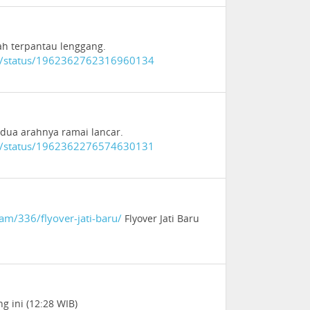
ah terpantau lenggang.
a/status/1962362762316960134
dua arahnya ramai lancar.
a/status/1962362276574630131
m/336/flyover-jati-baru/
Flyover Jati Baru
 ini (12:28 WIB)