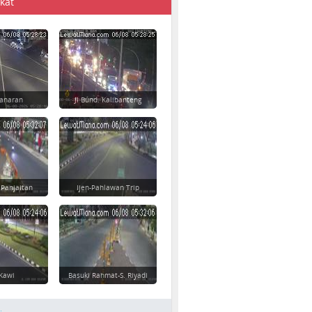
kat
danaran
Jl Bund. Kalibanteng
 Panjaitan
Ijen-Pahlawan Trip
-Kawi
Basuki Rahmat-S. Riyadi