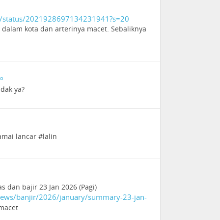
a/status/2021928697134231941?s=20
 dalam kota dan arterinya macet. Sebaliknya
go
idak ya?
mai lancar #lalin
as dan bajir 23 Jan 2026 (Pagi)
news/banjir/2026/january/summary-23-jan-
macet