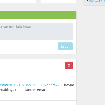
lihat CCTV l
Lapor
a/status/2021929692753015277?s=20
Hasyim
ebaliknya ramai lancar. #macet