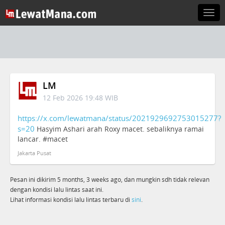
Togg
navi
LM
12 Feb 2026 19:48 WIB
https://x.com/lewatmana/status/2021929692753015277?
s=20
Hasyim Ashari arah Roxy macet. sebaliknya ramai
lancar. #macet
Jakarta Pusat
Pesan ini dikirim 5 months, 3 weeks ago, dan mungkin sdh tidak relevan
dengan kondisi lalu lintas saat ini.
Lihat informasi kondisi lalu lintas terbaru di
sini
.