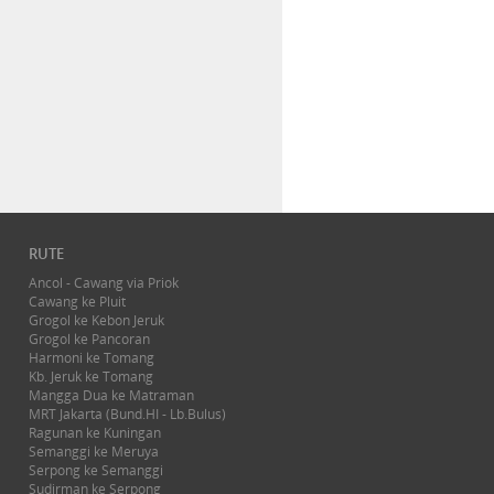
RUTE
Ancol - Cawang via Priok
Cawang ke Pluit
Grogol ke Kebon Jeruk
Grogol ke Pancoran
Harmoni ke Tomang
Kb. Jeruk ke Tomang
Mangga Dua ke Matraman
MRT Jakarta (Bund.HI - Lb.Bulus)
Ragunan ke Kuningan
Semanggi ke Meruya
Serpong ke Semanggi
Sudirman ke Serpong