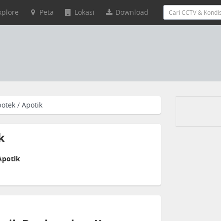
xplore
Peta
Lokasi
Download
otek / Apotik
k
Apotik