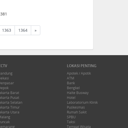
0381
1363
1364
»
CCTV
LOKASI PENTING
Bandung
Apotek / Apotik
Bekasi
ATM
Denpasar
Bank
Depok
Bengkel
akarta Barat
Halte Busway
akarta Pusat
Hotel
akarta Selatan
Laboratorium Klinik
akarta Timur
Puskesmas
akarta Utara
Rumah Sakit
Malang
SPBU
Puncak
Taksi
Semarang
Tempat Wisata