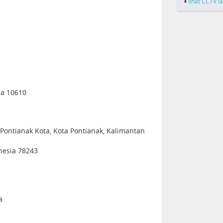
lihat CCTV l
sia 10610
c. Pontianak Kota, Kota Pontianak, Kalimantan
nesia 78243
a