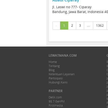
Abadi Ciparay
Jl. Laswi no 777- Ciparay
Bandung, Jawa Barat, Indonesia 4
(current)
«
1
2
3
...
1362
LEWATMANA.COM
Home
Tentang
Blog
Ketentuan Layanan
Partisipasi
J
Hubungi Kami
J
J
J
PARTNER
J
Detik.com
98.7 GenFM
Firstmedia