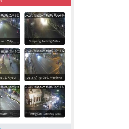
n
awan Trip
Simpang Padang Galak
at-S. Riyadi
Asia Afrika-Ged. Merdeka
 Muda
Pertigaan Banceuy Asia
Afrika