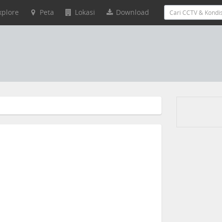
xplore
Peta
Lokasi
Download