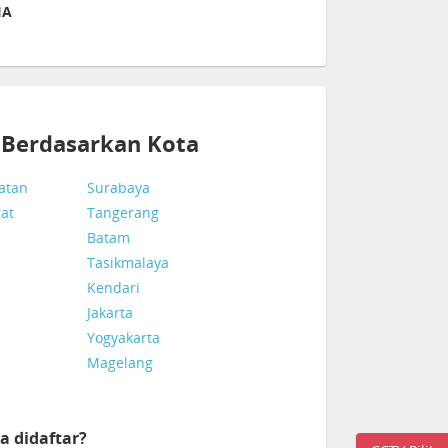
IA
A Berdasarkan Kota
latan
Surabaya
rat
Tangerang
Batam
Tasikmalaya
Kendari
Jakarta
Yogyakarta
Magelang
a didaftar?