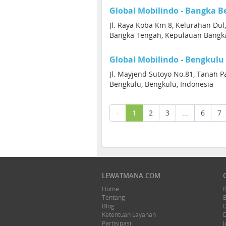
Global Mobilindo - Bangka B
Jl. Raya Koba Km 8, Kelurahan Dul
Bangka Tengah, Kepulauan Bangka
Global Mobilindo - Bengkulu
Jl. Mayjend Sutoyo No.81, Tanah P
Bengkulu, Bengkulu, Indonesia
(current)
«
1
2
3
...
6
7
LEWATMANA.COM
Home
Tentang
Blog
Ketentuan Layanan
Partisipasi
J