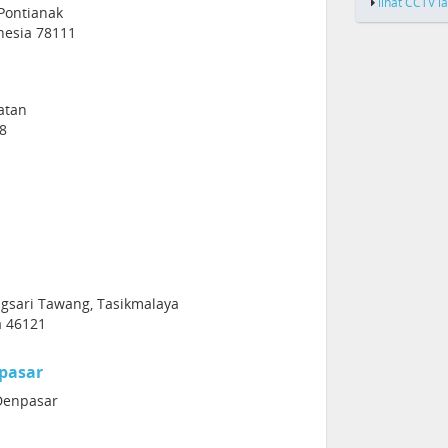
lihat CCTV l
 Pontianak
nesia 78111
latan
48
ngsari Tawang, Tasikmalaya
a 46121
pasar
 Denpasar