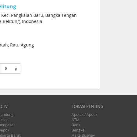
elitung
, Kec. Pangkalan Baru, Bangka Tengah
 Belitung, Indonesia
atah, Ratu Agung
8
»
CCTV
LOKASI PENTING
Bandung
Apotek / Apotik
Bekasi
ATM
Denpasar
Bank
Depok
Bengkel
akarta Barat
Halte Busway