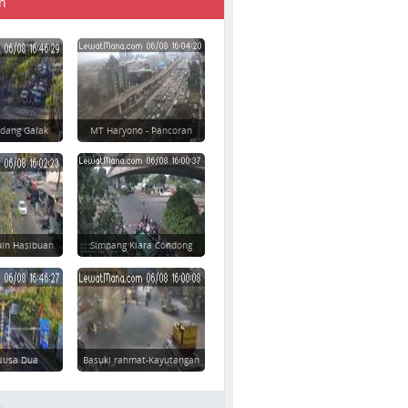
n
dang Galak
MT Haryono - Pancoran
uin Hasibuan
Simpang Kiara Condong
 Nusa Dua
Basuki rahmat-Kayutangan