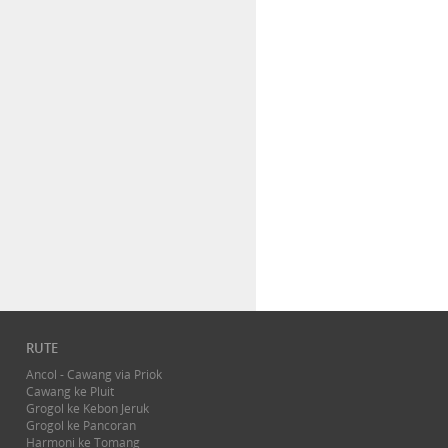
RUTE
Ancol - Cawang via Priok
Cawang ke Pluit
Grogol ke Kebon Jeruk
Grogol ke Pancoran
Harmoni ke Tomang