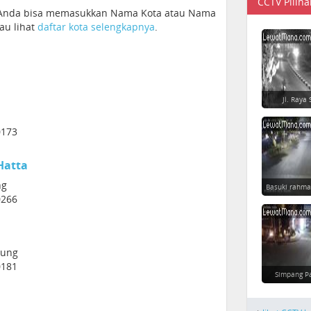
CCTV Piliha
. Anda bisa memasukkan Nama Kota atau Nama
tau lihat
daftar kota selengkapnya
.
Jl. Raya 
0173
Hatta
ng
Basuki rahma
0266
dung
0181
Simpang P