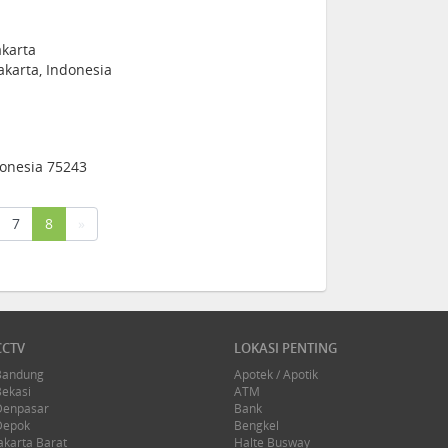
akarta
karta, Indonesia
donesia 75243
(current)
7
8
»
CCTV
LOKASI PENTING
Bandung
Apotek / Apotik
Bekasi
ATM
Denpasar
Bank
Depok
Bengkel
akarta Barat
Halte Busway