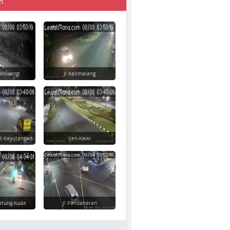
n
Siliwangi
Jl Kalimalang
t-Kayutangan
Ijen-Kawi
atung Kuda
Jl Pandanaran