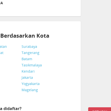
IA
A Berdasarkan Kota
latan
Surabaya
rat
Tangerang
Batam
Tasikmalaya
Kendari
Jakarta
Yogyakarta
Magelang
a didaftar?