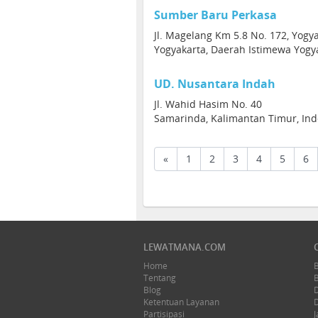
Sumber Baru Perkasa
Jl. Magelang Km 5.8 No. 172, Yogy
Yogyakarta, Daerah Istimewa Yogya
UD. Nusantara Indah
Jl. Wahid Hasim No. 40
Samarinda, Kalimantan Timur, In
«
1
2
3
4
5
6
LEWATMANA.COM
Home
Tentang
Blog
Ketentuan Layanan
Partisipasi
J