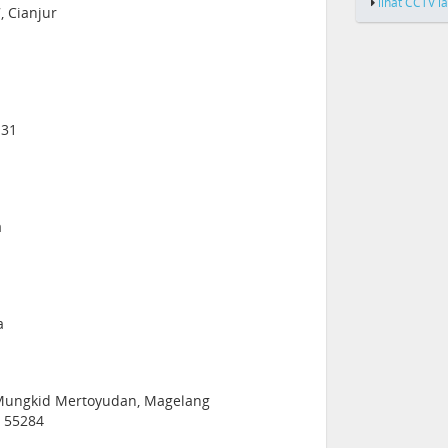
lihat CCTV l
, Cianjur
131
a
a
o Mungkid Mertoyudan, Magelang
a 55284