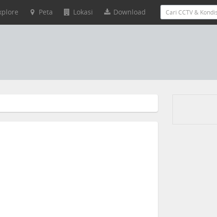
xplore
Peta
Lokasi
Download