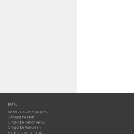
RUTE
Ancol - Cawang via Priok
Cawang ke Pluit
Grogol ke Kebon Jeruk
Grogol ke Pancoran
Harmoni ke Tomang