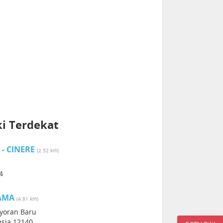
ki Terdekat
- CINERE
(2.52 km)
4
AMA
(4.81 km)
ayoran Baru
esia 12140