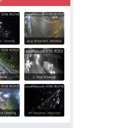
n
o - Cawang
Asia Afrika-Ged. Merdeka
 Muda
Jl. Raya Siliwangi
ara Condong
MT Haryono - Pancoran