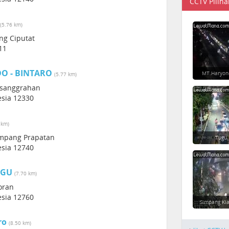
CCTV Piliha
(5.76 km)
ung Ciputat
11
O - BINTARO
MT Haryon
(5.77 km)
Pesanggrahan
esia 12330
 km)
Mampang Prapatan
Tugu
esia 12740
GGU
(7.70 km)
oran
esia 12760
Simpang Ki
ro
(8.50 km)