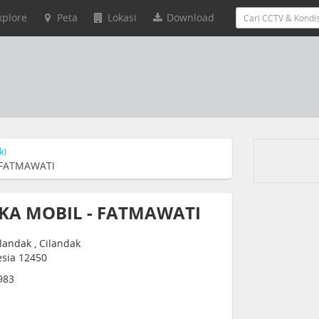
xplore
Peta
Lokasi
Download
ki
 FATMAWATI
KA MOBIL - FATMAWATI
ilandak , Cilandak
nesia 12450
983