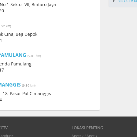
lihat CCTV l
o.1 Sektor VII, Bintaro Jaya
20
8.52 km)
k Cina, Beji Depok
4
 PAMULANG
(9.01 km)
 Benda Pamulang
17
IMANGGIS
(9.36 km)
o. 18, Pasar Pal Cimanggis
4
CCTV
LOKASI PENTING
Bandung
Apotek / Apotik