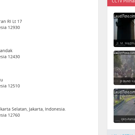
CCTV Piliha
an RI Lt 17
esia 12930
Jl. M. Madm
ilandak
esia 12430
gu
Jl Bund. K
esia 12510
akarta Selatan, Jakarta, Indonesia.
esia 12760
Ijen-Pahl