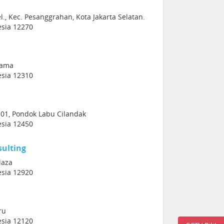
l., Kec. Pesanggrahan, Kota Jakarta Selatan.
esia 12270
Lama
esia 12310
 01, Pondok Labu Cilandak
esia 12450
sulting
laza
esia 12920
ru
esia 12120