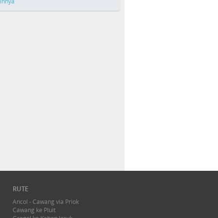
ainnya
RUTE
Ancol - Cawang via Priok
Cawang ke Pluit