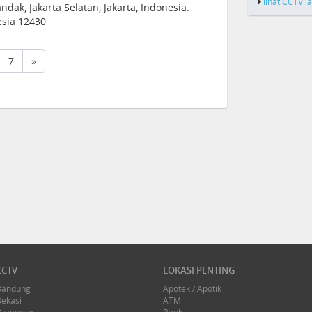
lihat CCTV l
landak, Jakarta Selatan, Jakarta, Indonesia.
esia 12430
t)
7
»
CCTV
LOKASI PENTING
Bandung
Apotek / Apotik
Bekasi
ATM