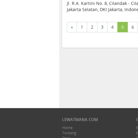
Jl. R.A. Kartini No. 8, Cilandak - Ci
Jakarta Selatan, DKI Jakarta, Indon
(curren
«
1
2
3
4
5
6
LEWATMANA.COM
Home
Tentang