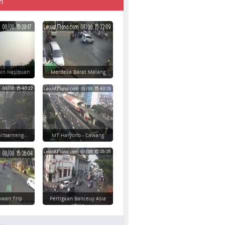
n
uin Hasibuan
Merdeka Barat Malang
alibanteng
MT Haryono - Cawang
awan Trip
Pertigaan Banceuy Asia
Afrika