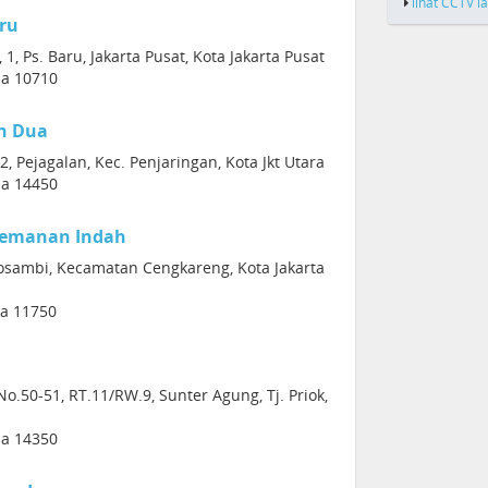
lihat CCTV l
ru
1, Ps. Baru, Jakarta Pusat, Kota Jakarta Pusat
sia 10710
n Dua
2, Pejagalan, Kec. Penjaringan, Kota Jkt Utara
sia 14450
Semanan Indah
Kosambi, Kecamatan Cengkareng, Kota Jakarta
ia 11750
No.50-51, RT.11/RW.9, Sunter Agung, Tj. Priok,
sia 14350