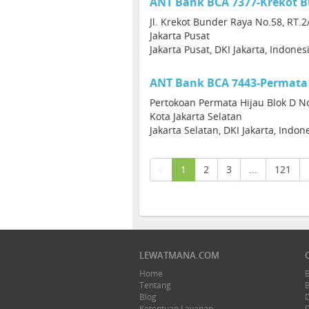
ANT Bank BCA 7377-Krekot 
Jl. Krekot Bunder Raya No.58, RT.
Jakarta Pusat
Jakarta Pusat, DKI Jakarta, Indone
ANT Bank BCA 7443-Permata
Pertokoan Permata Hijau Blok D No
Kota Jakarta Selatan
Jakarta Selatan, DKI Jakarta, Indon
(current)
«
1
2
3
...
121
LEWATMANA.COM
Home
Tentang
Blog
Ketentuan Layanan