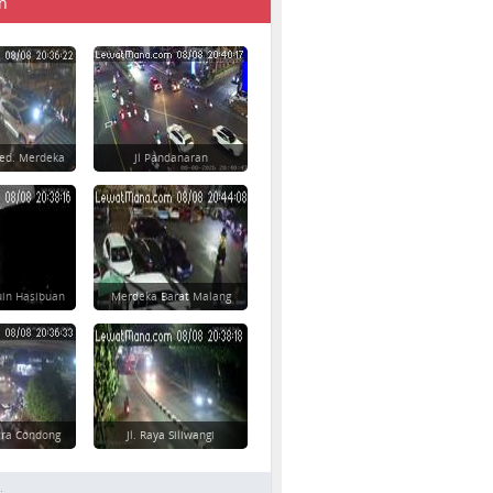
n
Ged. Merdeka
Jl Pandanaran
uin Hasibuan
Merdeka Barat Malang
ara Condong
Jl. Raya Siliwangi