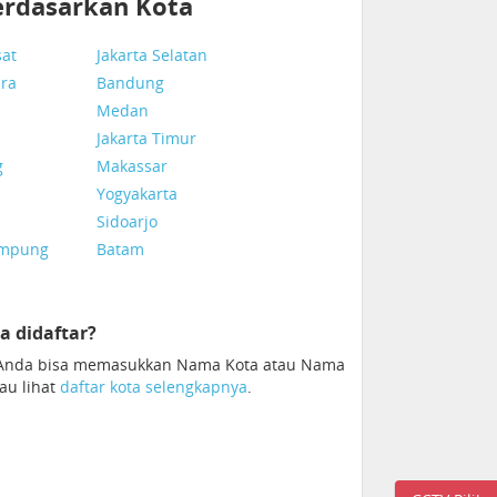
erdasarkan Kota
sat
Jakarta Selatan
ara
Bandung
Medan
Jakarta Timur
g
Makassar
Yogyakarta
Sidoarjo
ampung
Batam
a didaftar?
. Anda bisa memasukkan Nama Kota atau Nama
tau lihat
daftar kota selengkapnya
.