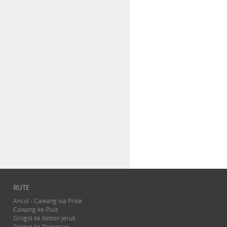
RUTE
Ancol - Cawang via Priok
Cawang ke Pluit
Grogol ke Kebon Jeruk
Grogol ke Pancoran