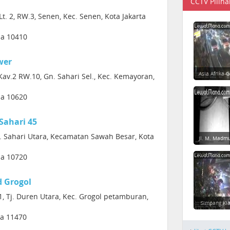
CCTV Piliha
Lt. 2, RW.3, Senen, Kec. Senen, Kota Jakarta
sia 10410
wer
Asia Afrika-
av.2 RW.10, Gn. Sahari Sel., Kec. Kemayoran,
sia 10620
Sahari 45
Gn. Sahari Utara, Kecamatan Sawah Besar, Kota
Jl. M. Madm
sia 10720
d Grogol
.1, Tj. Duren Utara, Kec. Grogol petamburan,
Simpang Ki
ia 11470