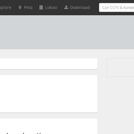
xplore
Peta
Lokasi
Download