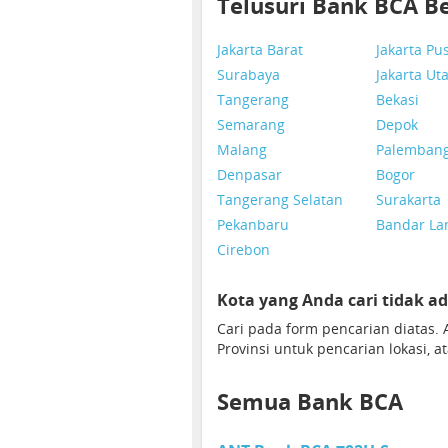
Telusuri Bank BCA B
Jakarta Barat
Jakarta Pu
Surabaya
Jakarta Ut
Tangerang
Bekasi
Semarang
Depok
Malang
Palemban
Denpasar
Bogor
Tangerang Selatan
Surakarta
Pekanbaru
Bandar L
Cirebon
Kota yang Anda cari tidak ad
Cari pada form pencarian diatas
Provinsi untuk pencarian lokasi, a
Semua Bank BCA