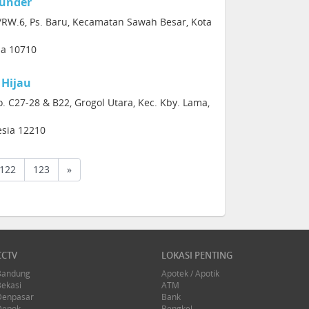
Bunder
2/RW.6, Ps. Baru, Kecamatan Sawah Besar, Kota
sia 10710
 Hijau
. C27-28 & B22, Grogol Utara, Kec. Kby. Lama,
esia 12210
122
123
»
CCTV
LOKASI PENTING
Bandung
Apotek / Apotik
Bekasi
ATM
Denpasar
Bank
Depok
Bengkel