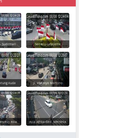
n
 - Sudirman
Semeru-Lafayette
atung Kuda
Jl. HM Joyo Martono
anceuy Asia
Asia Afrika-Ged. Merdeka
ika