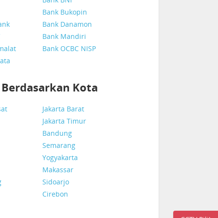
Bank Bukopin
ank
Bank Danamon
C
Bank Mandiri
malat
Bank OCBC NISP
ata
k Berdasarkan Kota
sat
Jakarta Barat
Jakarta Timur
Bandung
Semarang
Yogyakarta
Makassar
g
Sidoarjo
Cirebon