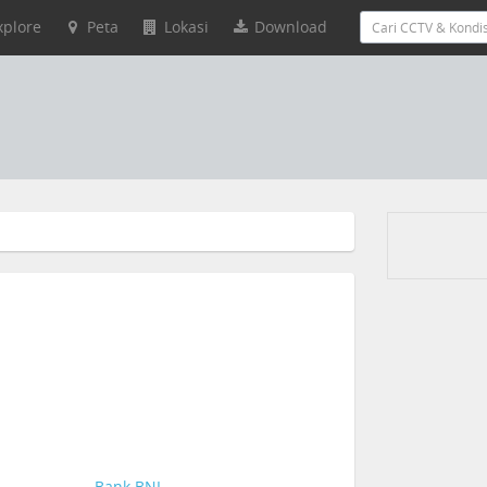
xplore
Peta
Lokasi
Download
Bank BNI