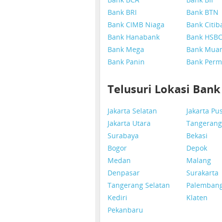
Bank BRI
Bank BTN
Bank CIMB Niaga
Bank Citib
Bank Hanabank
Bank HSB
Bank Mega
Bank Mua
Bank Panin
Bank Perm
Telusuri Lokasi Ban
Jakarta Selatan
Jakarta Pu
Jakarta Utara
Tangerang
Surabaya
Bekasi
Bogor
Depok
Medan
Malang
Denpasar
Surakarta
Tangerang Selatan
Palemban
Kediri
Klaten
Pekanbaru