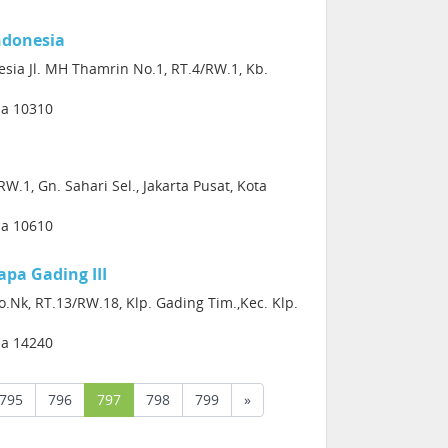
ndonesia
ia Jl. MH Thamrin No.1, RT.4/RW.1, Kb.
sia 10310
W.1, Gn. Sahari Sel., Jakarta Pusat, Kota
sia 10610
pa Gading III
.Nk, RT.13/RW.18, Klp. Gading Tim.,Kec. Klp.
sia 14240
(current)
795
796
797
798
799
»