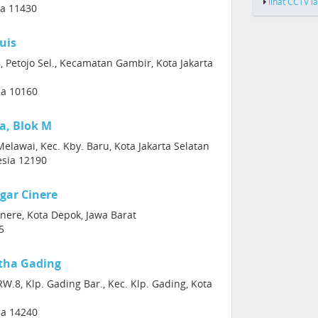
lihat CCTV l
ia 11430
uis
, Petojo Sel., Kecamatan Gambir, Kota Jakarta
sia 10160
a, Blok M
 Melawai, Kec. Kby. Baru, Kota Jakarta Selatan
esia 12190
gar Cinere
inere, Kota Depok, Jawa Barat
5
tha Gading
RW.8, Klp. Gading Bar., Kec. Klp. Gading, Kota
sia 14240