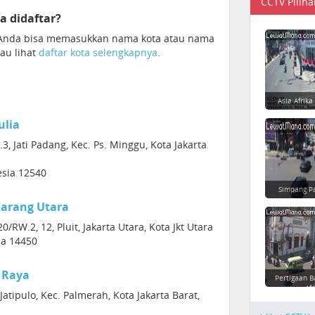
CCTV Piliha
a didaftar?
. Anda bisa memasukkan nama kota atau nama
tau lihat
daftar kota selengkapnya
.
Asia Afrika
ulia
, Jati Padang, Kec. Ps. Minggu, Kota Jakarta
esia 12540
Simpang P
arang Utara
/RW.2, 12, Pluit, Jakarta Utara, Kota Jkt Utara
sia 14450
 Raya
Pertigaan B
Afr
Jatipulo, Kec. Palmerah, Kota Jakarta Barat,