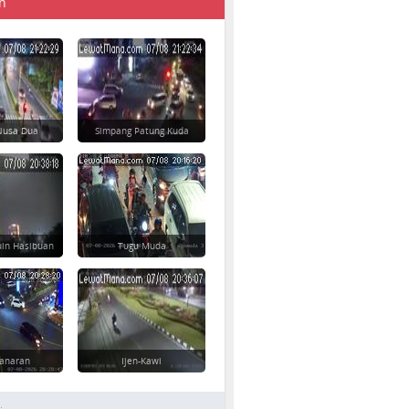
n
 Nusa Dua
Simpang Patung Kuda
uin Hasibuan
Tugu Muda
danaran
Ijen-Kawi