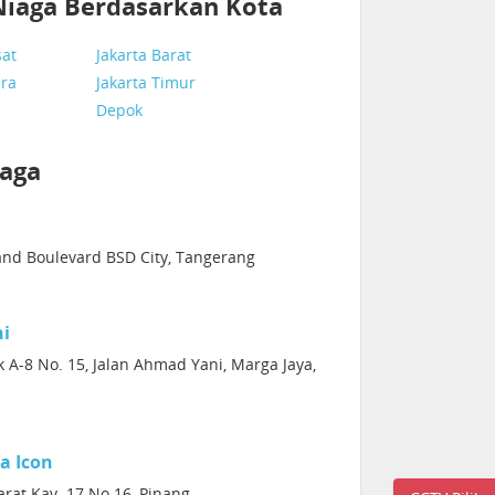
Niaga Berdasarkan Kota
sat
Jakarta Barat
ara
Jakarta Timur
Depok
aga
and Boulevard BSD City, Tangerang
i
 A-8 No. 15, Jalan Ahmad Yani, Marga Jaya,
a Icon
Barat Kav. 17 No.16, Pinang