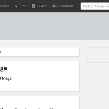
xplore
Peta
Lokasi
Download
a
aga
B Niaga