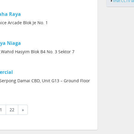
lihat CCTV l
aha Raya
ice Arcade Blok Je No. 1
iya Niaga
H.Wahid Hasyim Blok B4 No. 3 Sektor 7
rcial
Serpong Damai CBD, Unit G13 – Ground Floor
1
22
»