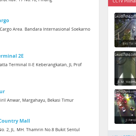
CCTV Piliha
argo
Cargo Area. Bandara Internasional Soekarno
Exit Tol
rminal 2E
tta Terminal II-E Keberangkatan, JL Prof
Jl. M. Madm
ur
airil Anwar, Margahayu, Bekasi Timur
Country Mall
Jl Pan
o. 2, JL. MH. Thamrin No.8 Bukit Sentul