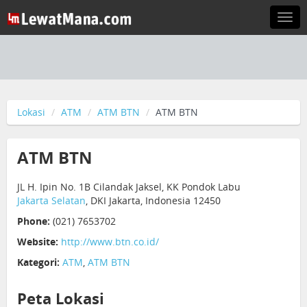
Togg
navi
Lokasi
ATM
ATM BTN
ATM BTN
ATM BTN
JL H. Ipin No. 1B Cilandak Jaksel, KK Pondok Labu
Jakarta Selatan
, DKI Jakarta, Indonesia 12450
Phone:
(021) 7653702
Website:
http://www.btn.co.id/
Kategori:
ATM
,
ATM BTN
Peta Lokasi