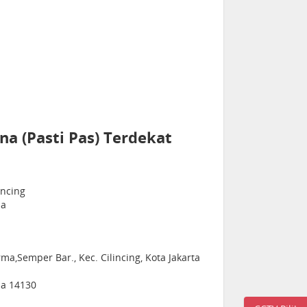
a (Pasti Pas) Terdekat
incing
ia
ma,Semper Bar., Kec. Cilincing, Kota Jakarta
sia 14130