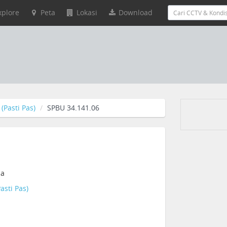
xplore
Peta
Lokasi
Download
(Pasti Pas)
SPBU 34.141.06
ia
asti Pas)