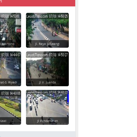
n
yo Martono
Jl. Raya Siliwangi
at-S. Riyadi
Jl Ir. Juanda
-Kawi
Jl Pandanaran