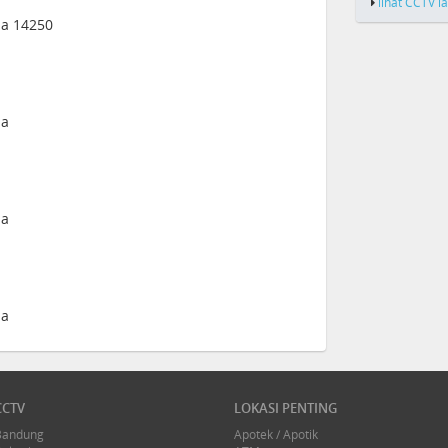
lihat CCTV l
sia 14250
ia
ia
ia
CCTV
LOKASI PENTING
Bandung
Apotek / Apotik