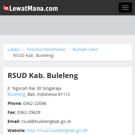
Togg
navi
Lokasi
Fasilitas Kesehatan
Rumah Sakit
RSUD Kab. Buleleng
RSUD Kab. Buleleng
Jl. Ngurah Rai 30 Singaraja
Buleleng
, Bali, Indonesia 81112
Phone:
0362-22046
Fax:
0362-29629
Email:
rsud@bulelengkab.go.id
Website:
http://rsud.bulelengkab.go.id/