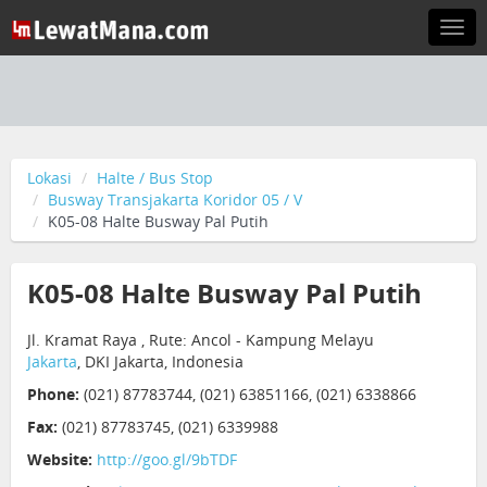
Togg
navi
Lokasi
Halte / Bus Stop
Busway Transjakarta Koridor 05 / V
K05-08 Halte Busway Pal Putih
K05-08 Halte Busway Pal Putih
Jl. Kramat Raya , Rute: Ancol - Kampung Melayu
Jakarta
, DKI Jakarta, Indonesia
Phone:
(021) 87783744, (021) 63851166, (021) 6338866
Fax:
(021) 87783745, (021) 6339988
Website:
http://goo.gl/9bTDF