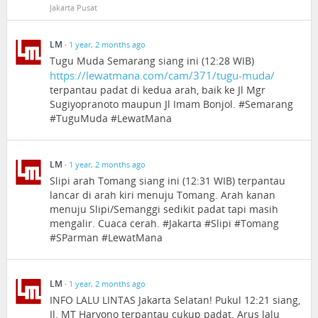
Jakarta Pusat
LM
·
1 year, 2 months ago
Tugu Muda Semarang siang ini (12:28 WIB)
https://lewatmana.com/cam/371/tugu-muda/
terpantau padat di kedua arah, baik ke Jl Mgr
Sugiyopranoto maupun Jl Imam Bonjol. #Semarang
#TuguMuda #LewatMana
LM
·
1 year, 2 months ago
Slipi arah Tomang siang ini (12:31 WIB) terpantau
lancar di arah kiri menuju Tomang. Arah kanan
menuju Slipi/Semanggi sedikit padat tapi masih
mengalir. Cuaca cerah. #Jakarta #Slipi #Tomang
#SParman #LewatMana
LM
·
1 year, 2 months ago
INFO LALU LINTAS Jakarta Selatan! Pukul 12:21 siang,
Jl. MT Haryono terpantau cukup padat. Arus lalu