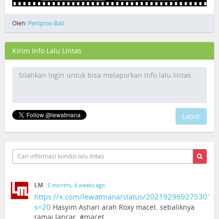
Oleh:
Pemprov Bali
Kirim Info Lalu Lintas
Lapor
LM
·
5 months, 4 weeks ago
https://x.com/lewatmana/status/2021929692753015
s=20
Hasyim Ashari arah Roxy macet. sebaliknya
ramai lancar. #macet