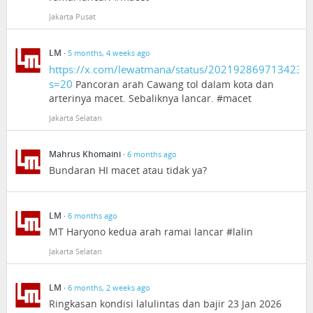
Jakarta Pusat
LM
·
5 months, 4 weeks ago
https://x.com/lewatmana/status/2021928697134231
s=20
Pancoran arah Cawang tol dalam kota dan
arterinya macet. Sebaliknya lancar. #macet
Jakarta Selatan
Mahrus Khomaini
·
6 months ago
Bundaran HI macet atau tidak ya?
LM
·
6 months ago
MT Haryono kedua arah ramai lancar #lalin
Jakarta Selatan
LM
·
6 months, 2 weeks ago
Ringkasan kondisi lalulintas dan bajir 23 Jan 2026