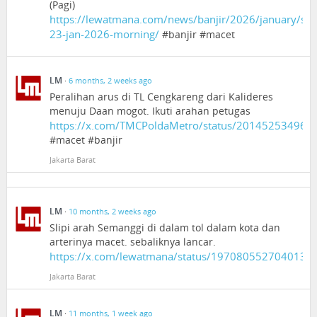
(Pagi)
https://lewatmana.com/news/banjir/2026/january/s
23-jan-2026-morning/
#banjir #macet
LM
·
6 months, 2 weeks ago
Peralihan arus di TL Cengkareng dari Kalideres
menuju Daan mogot. Ikuti arahan petugas
https://x.com/TMCPoldaMetro/status/20145253496
#macet #banjir
Jakarta Barat
LM
·
10 months, 2 weeks ago
Slipi arah Semanggi di dalam tol dalam kota dan
arterinya macet. sebaliknya lancar.
https://x.com/lewatmana/status/1970805527040139
Jakarta Barat
LM
·
11 months, 1 week ago