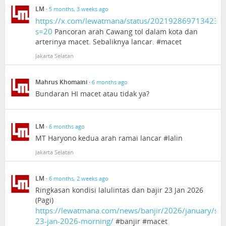
LM
·
5 months, 3 weeks ago
https://x.com/lewatmana/status/2021928697134231
s=20
Pancoran arah Cawang tol dalam kota dan
arterinya macet. Sebaliknya lancar. #macet
Jakarta Selatan
Mahrus Khomaini
·
6 months ago
Bundaran HI macet atau tidak ya?
LM
·
6 months ago
MT Haryono kedua arah ramai lancar #lalin
Jakarta Selatan
LM
·
6 months, 2 weeks ago
Ringkasan kondisi lalulintas dan bajir 23 Jan 2026
(Pagi)
https://lewatmana.com/news/banjir/2026/january/s
23-jan-2026-morning/
#banjir #macet