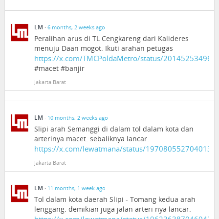
LM
·
6 months, 2 weeks ago
Peralihan arus di TL Cengkareng dari Kalideres
menuju Daan mogot. Ikuti arahan petugas
https://x.com/TMCPoldaMetro/status/20145253496
#macet #banjir
Jakarta Barat
LM
·
10 months, 2 weeks ago
Slipi arah Semanggi di dalam tol dalam kota dan
arterinya macet. sebaliknya lancar.
https://x.com/lewatmana/status/1970805527040139
Jakarta Barat
LM
·
11 months, 1 week ago
Tol dalam kota daerah Slipi - Tomang kedua arah
lenggang. demikian juga jalan arteri nya lancar.