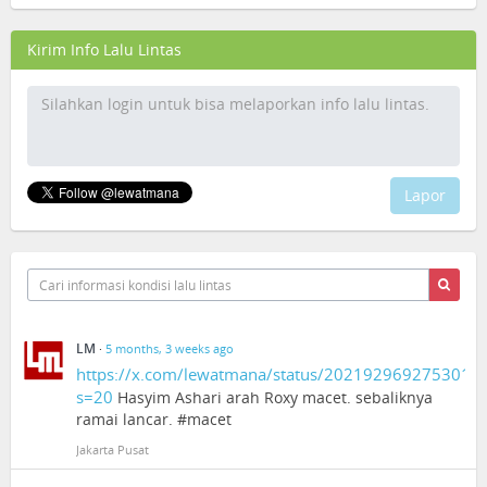
Kirim Info Lalu Lintas
Lapor
LM
·
5 months, 3 weeks ago
https://x.com/lewatmana/status/2021929692753015
s=20
Hasyim Ashari arah Roxy macet. sebaliknya
ramai lancar. #macet
Jakarta Pusat