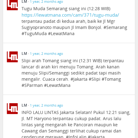
LM
·
1 year, 2 months ago
Tugu Muda Semarang siang ini (12:28 WIB)
https://lewatmana.com/cam/371/tugu-muda/
terpantau padat di kedua arah, baik ke Jl Mgr
Sugiyopranoto maupun Jl Imam Bonjol. #Semarang
#TuguMuda #LewatMana
LM
·
1 year, 2 months ago
Slipi arah Tomang siang ini (12:31 WIB) terpantau
lancar di arah kiri menuju Tomang. Arah kanan
menuju Slipi/Semanggi sedikit padat tapi masih
mengalir. Cuaca cerah. #Jakarta #Slipi #Tomang
#SParman #LewatMana
LM
·
1 year, 2 months ago
INFO LALU LINTAS Jakarta Selatan! Pukul 12:21 siang,
Jl. MT Haryono terpantau cukup padat. Arus lalu
lintas yang mengarah ke Pancoran maupun ke
Cawang dan Semanggi terlihat cukup ramai dan
cenderung merayap. #InfoLalin #Jakarta