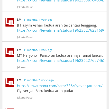
https://x.com/lewatmana/status/1962363870460420
Jakarta Barat
LM
·
11 months, 1 week ago
Jl Hasyim Ashari kedua arah terpantau lenggang.
https://x.com/lewatmana/status/1962362762316960
Jakarta Pusat
LM
·
11 months, 1 week ago
MT Haryono - Pancoran kedua arahnya ramai lancar.
https://x.com/lewatmana/status/1962362276574630
Jakarta
LM
·
11 months, 2 weeks ago
https://lewatmana.com/cam/336/flyover-jati-baru/
Flyover Jati Baru kedua arah padat
Jakarta Pusat