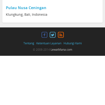
Pulau Nusa Ceningan
Klungkung, Bali, Indonesia
Tentang
·
Ketentuan Layanan
·
Hubungi Kami
© 2008-2014
LewatMana.com