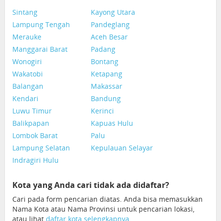
Sintang
Kayong Utara
Lampung Tengah
Pandeglang
Merauke
Aceh Besar
Manggarai Barat
Padang
Wonogiri
Bontang
Wakatobi
Ketapang
Balangan
Makassar
Kendari
Bandung
Luwu Timur
Kerinci
Balikpapan
Kapuas Hulu
Lombok Barat
Palu
Lampung Selatan
Kepulauan Selayar
Indragiri Hulu
Kota yang Anda cari tidak ada didaftar?
Cari pada form pencarian diatas. Anda bisa memasukkan
Nama Kota atau Nama Provinsi untuk pencarian lokasi,
atau lihat
daftar kota selengkapnya
.