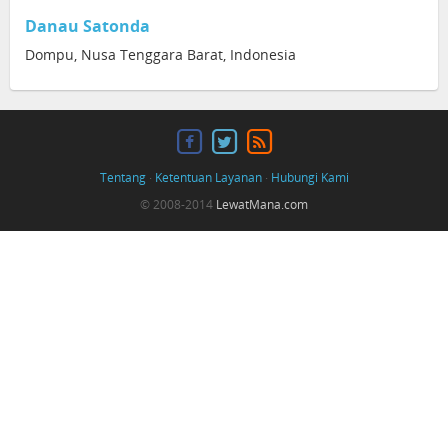
Danau Satonda
Dompu, Nusa Tenggara Barat, Indonesia
Tentang
·
Ketentuan Layanan
·
Hubungi Kami
© 2008-2014
LewatMana.com