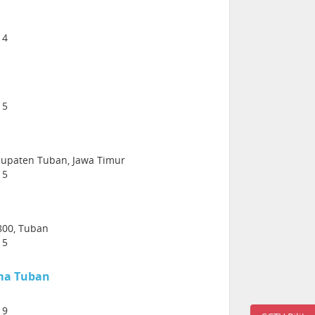
14
15
abupaten Tuban, Jawa Timur
15
800, Tuban
15
ma Tuban
19