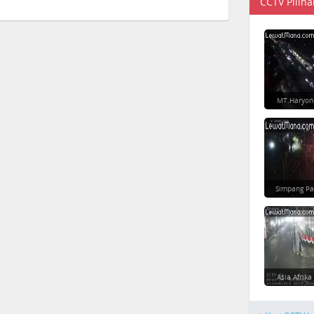
CCTV Piliha
MT Haryon
Simpang Pa
Asia Afrika