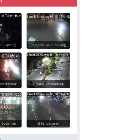
n
o - Cawang
Merdeka Barat Malang
dang Galak
Jl Bund. Kalibanteng
 - Sudirman
Jl Pandanaran