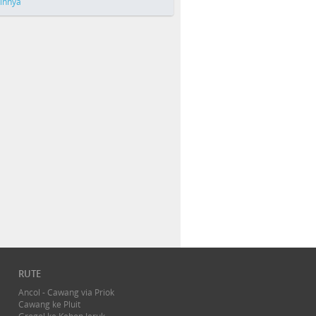
ainnya
RUTE
Ancol - Cawang via Priok
Cawang ke Pluit