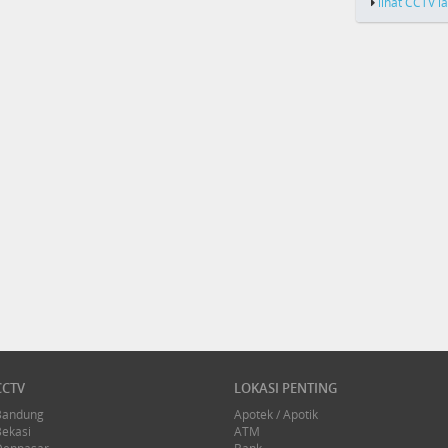
lihat CCTV l
CCTV
LOKASI PENTING
Bandung
Apotek / Apotik
Bekasi
ATM