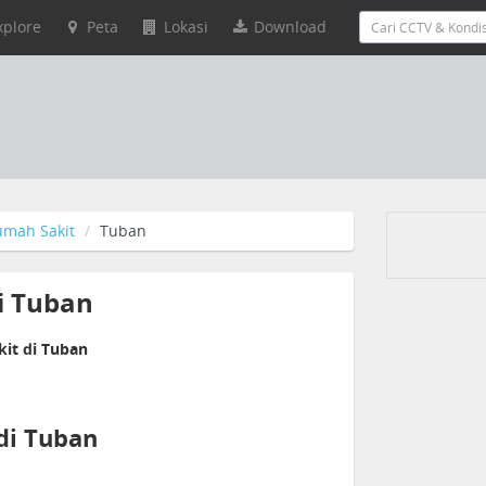
xplore
Peta
Lokasi
Download
umah Sakit
Tuban
i Tuban
it di Tuban
di Tuban