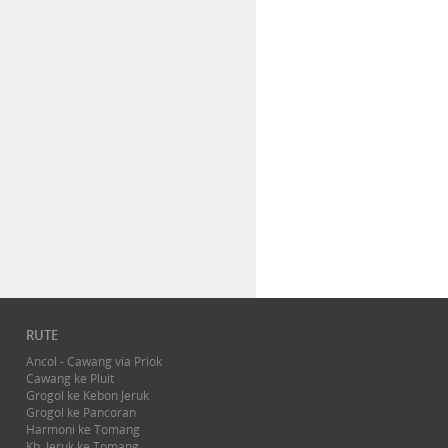
RUTE
Ancol - Cawang via Priok
Cawang ke Pluit
Grogol ke Kebon Jeruk
Grogol ke Pancoran
Harmoni ke Tomang
Kb. Jeruk ke Tomang