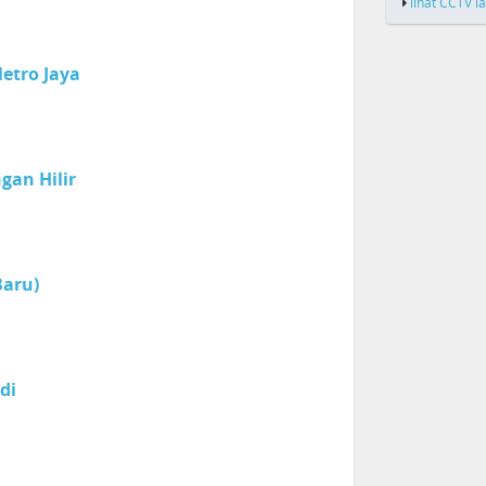
lihat CCTV l
etro Jaya
gan Hilir
Baru)
di