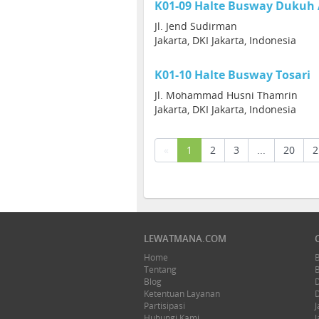
K01-09 Halte Busway Dukuh 
Jl. Jend Sudirman
Jakarta, DKI Jakarta, Indonesia
K01-10 Halte Busway Tosari
Jl. Mohammad Husni Thamrin
Jakarta, DKI Jakarta, Indonesia
(current)
«
1
2
3
...
20
2
LEWATMANA.COM
Home
Tentang
Blog
Ketentuan Layanan
Partisipasi
J
Hubungi Kami
J