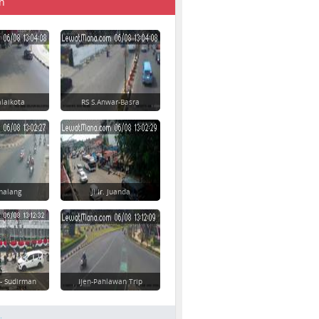
n
laikota
RS S.Anwar-Basra
imalang
Jl Ir. Juanda
 - Sudirman
Ijen-Pahlawan Trip