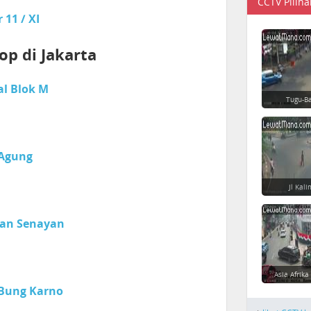
CCTV Piliha
11 / XI
op di Jakarta
al Blok M
Tugu-Ba
 Agung
Jl Kal
ran Senayan
Asia Afrika
 Bung Karno