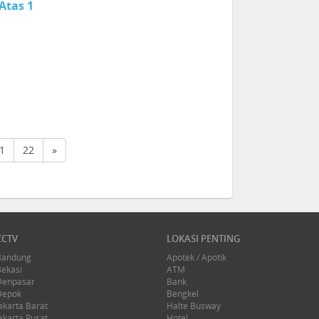
Atas 1
1
22
»
CCTV
LOKASI PENTING
Bandung
Apotek / Apotik
Bekasi
ATM
Denpasar
Bank
Depok
Bengkel
akarta Barat
Halte Busway
akarta Pusat
Hotel