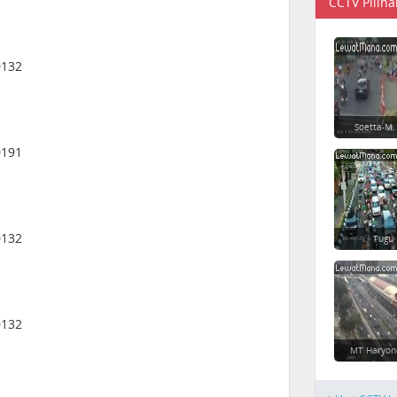
CCTV Piliha
0132
Soetta-M.
0191
0132
Tugu
0132
MT Haryon