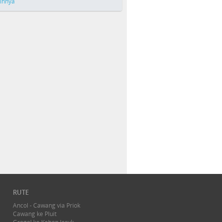
ainnya
RUTE
Ancol - Cawang via Priok
Cawang ke Pluit