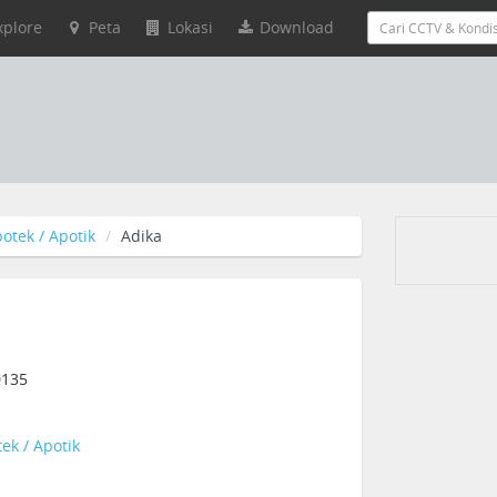
xplore
Peta
Lokasi
Download
otek / Apotik
Adika
0135
ek / Apotik