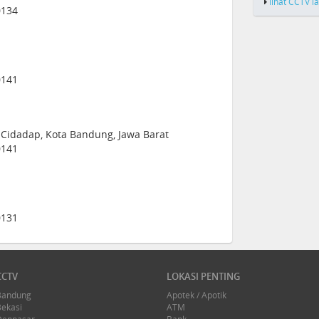
lihat CCTV l
0134
0141
 Cidadap, Kota Bandung, Jawa Barat
0141
0131
CCTV
LOKASI PENTING
Bandung
Apotek / Apotik
Bekasi
ATM