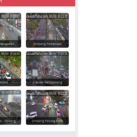
n
 Panjaitan
Simpang Pamelisan
 Muda
Jl Bund. Kalibanteng
o - Cawang
Simpang Patung Kuda