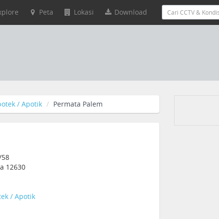
xplore
Peta
Lokasi
Download
otek / Apotik
Permata Palem
/58
ia 12630
ek / Apotik