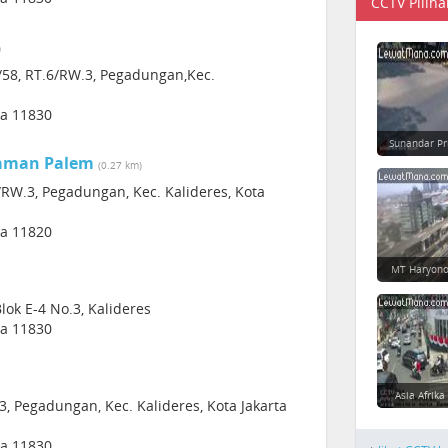
CCTV Piliha
)
/58, RT.6/RW.3, Pegadungan,Kec.
ia 11830
Sunandar Pr
Taman Palem
(0.27 km)
RW.3, Pegadungan, Kec. Kalideres, Kota
ia 11820
MT Haryono
lok E-4 No.3, Kalideres
ia 11830
Asia Afrika
3, Pegadungan, Kec. Kalideres, Kota Jakarta
ia 11830