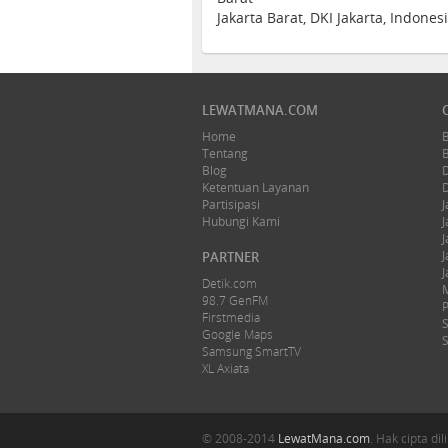
Jakarta Barat, DKI Jakarta, Indones
LEWATMANA.COM
Home
Tentang
Blog
Ketentuan Layanan
Partisipasi
J
Hubungi Kami
J
J
J
PARTNER
J
Detik.com
98.7 GenFM
Firstmedia
Google Maps
Samsung SmartTV
XL Axiata
© 2008-2014
LewatMana.com
. Hak cipta d