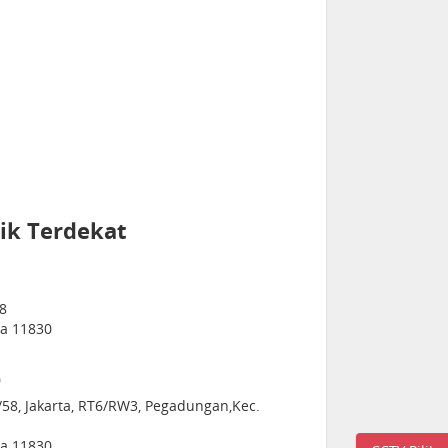
ik Terdekat
8
ia 11830
)
/58, Jakarta, RT6/RW3, Pegadungan,Kec.
ia 11830