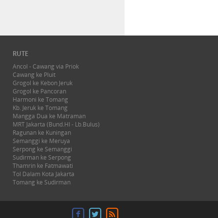
RUTE
Ancol - Cawang via Priok
Cawang ke Pluit
Grogol ke Kebon Jeruk
Grogol ke Pancoran
Harmoni ke Tomang
Kb. Jeruk ke Tomang
Mangga Dua ke Matraman
MRT Jakarta (Bund.HI - Lb.Bulus)
Ragunan ke Kuningan
Semanggi ke Meruya
Serpong ke Semanggi
Sudirman ke Serpong
Thamrin ke Fatmawati
Tol Dalam Kota Jakarta
Tomang ke Sudirman