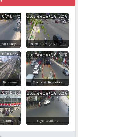
n
ioyo-T.Suryo
Letjen Sutoyo-JA.Suprapto
 - Pancoran
Soetta-M. Panjaitan
 - Sudirman
Tugu-Balaikota