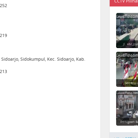
CCTV Piliha
1252
1219
Jl. HM Jo
 Sidoarjo, Sidokumpul, Kec. Sidoarjo, Kab.
1213
Semeru-L
Pertigaan B
Afr