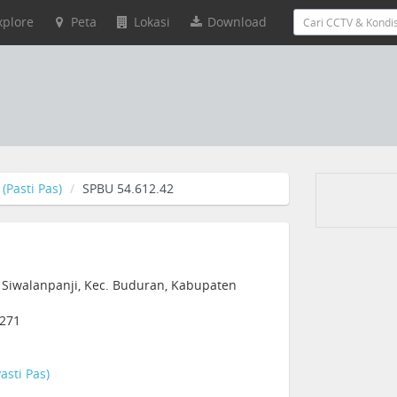
xplore
Peta
Lokasi
Download
(Pasti Pas)
SPBU 54.612.42
i, Siwalanpanji, Kec. Buduran, Kabupaten
1271
asti Pas)