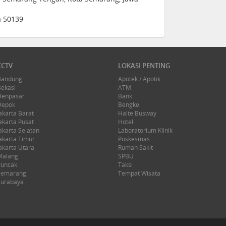
a 50139
CCTV
LOKASI PENTING
Bandung
Apotek / Apotik
Bekasi
ATM
Denpasar
Bank
Depok
Bengkel
akarta Barat
Halte Busway
akarta Pusat
Hotel
akarta Selatan
Laboratorium Klinik
akarta Timur
Puskesmas
akarta Utara
Rumah Sakit
Malang
SPBU
Puncak
Taksi
Semarang
Tempat Wisata
Surabaya