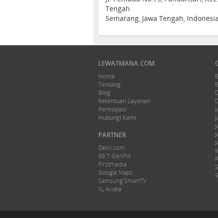
Tengah
Semarang, Jawa Tengah, Indonesi
LEWATMANA.COM
Home
Tentang
Blog
Ketentuan Layanan
Partisipasi
J
Hubungi Kami
J
J
J
PARTNER
J
Detik.com
98.7 GenFM
Firstmedia
Google Maps
Samsung SmartTV
XL Axiata