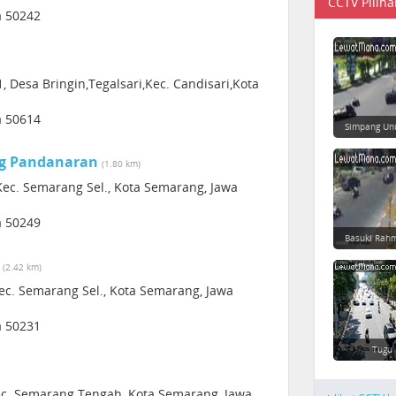
CCTV Piliha
a 50242
, Desa Bringin,Tegalsari,Kec. Candisari,Kota
a 50614
Simpang Un
ng Pandanaran
(1.80 km)
Kec. Semarang Sel., Kota Semarang, Jawa
a 50249
Basuki Rahm
(2.42 km)
Kec. Semarang Sel., Kota Semarang, Jawa
a 50231
Tugu
Kec. Semarang Tengah, Kota Semarang, Jawa