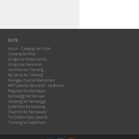
RUTE
Ancol - Cawang via Priok
Cawang ke Pluit
Grogol ke Kebon Jeruk
Grogol ke Pancoran
Harmoni ke Tomang
Kb. Jeruk ke Tomang
Mangga Dua ke Matraman
MRT Jakarta (Bund.HI - Lb.Bulus)
Ragunan ke Kuningan
Semanggi ke Meruya
Serpong ke Semanggi
Sudirman ke Serpong
Thamrin ke Fatmawati
Tol Dalam Kota Jakarta
Tomang ke Sudirman