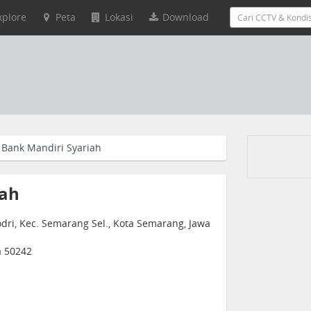
xplore
Peta
Lokasi
Download
Bank Mandiri Syariah
iah
dri, Kec. Semarang Sel., Kota Semarang, Jawa
a 50242