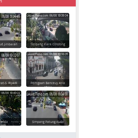
n
ud Jimbaran
Simpang Kiara Condong
at-S. Riyadi
Pertigaan Banceuy Asia
Afrika
 Muda
Simpang Patung Kuda