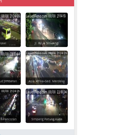
n
-Kawi
Jl. Raya Siliwangi
ud Jimbaran
Asia Afrika-Ged. Merdeka
 - Pancoran
Simpang Patung Kuda