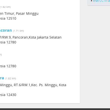
lihat CCTV l
(1.62 km)
ten Timur, Pasar Minggu
esia 12510
ncoran
(1.71 km)
7/RW.9, Pancoran,Kota Jakarta Selatan
esia 12780
m)
esia 12780
ra
(1.82 km)
 Minggu, RT.6/RW.1,Kec. Ps. Minggu, Kota
esia 12430