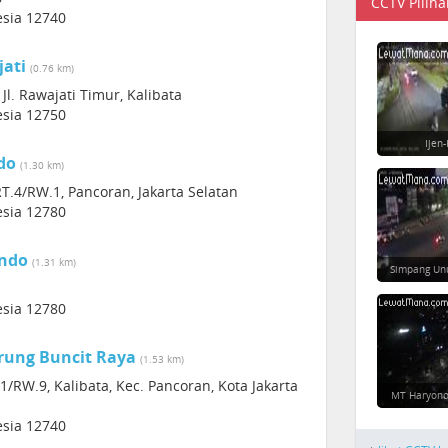
CCTV Piliha
esia 12740
jati
(0.76 km)
Jl. Rawajati Timur, Kalibata
esia 12750
Ijen
do
(1.30 km)
RT.4/RW.1, Pancoran, Jakarta Selatan
esia 12780
indo
(1.31 km)
Simpang Un
esia 12780
rung Buncit Raya
(1.53 km)
1/RW.9, Kalibata, Kec. Pancoran, Kota Jakarta
MT Haryono
esia 12740