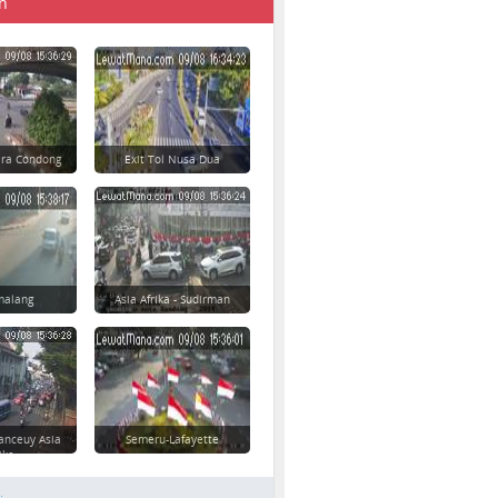
n
ara Condong
Exit Tol Nusa Dua
imalang
Asia Afrika - Sudirman
anceuy Asia
Semeru-Lafayette
ika