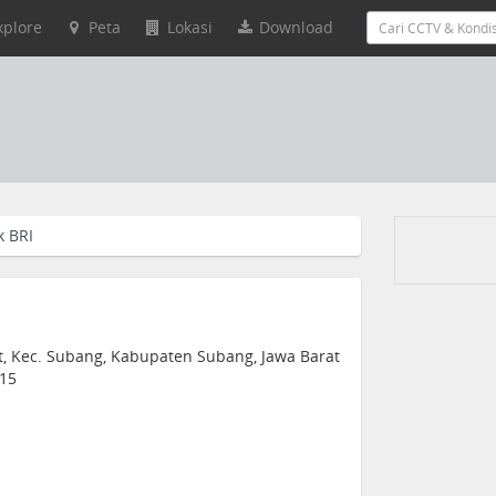
xplore
Peta
Lokasi
Download
k BRI
lat, Kec. Subang, Kabupaten Subang, Jawa Barat
215