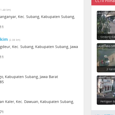
CCTV Piliha
(1.49 km)
aranganyar, Kec. Subang, Kabupaten Subang,
211
Simpang Ki
akim
(2.38 km)
ngdeur, Kec. Subang, Kabupaten Subang, Jawa
211
Jl Kal
bogo, Kabupaten Subang, Jawa Barat
285
wuan Kaler, Kec. Dawuan, Kabupaten Subang,
Pertigaan B
Afr
271