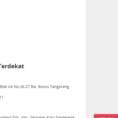
Terdekat
2 Blok UA No.26-27 Rw. Buntu Tangerang
11
 Gudang Tim., Kec. Serpong, Kota Tangerang