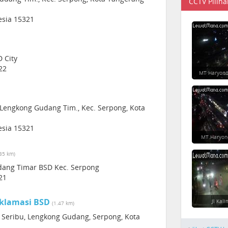
CCTV Piliha
esia 15321
D City
22
MT Haryono
, Lengkong Gudang Tim., Kec. Serpong, Kota
esia 15321
MT Haryon
.35 km)
udang Timar BSD Kec. Serpong
21
oklamasi BSD
Jl Kal
(1.47 km)
n Seribu, Lengkong Gudang, Serpong, Kota