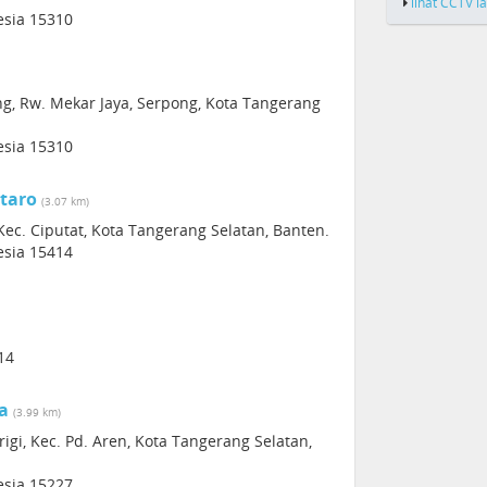
lihat CCTV l
esia 15310
ng, Rw. Mekar Jaya, Serpong, Kota Tangerang
esia 15310
ntaro
(3.07 km)
Kec. Ciputat, Kota Tangerang Selatan, Banten.
esia 15414
14
a
(3.99 km)
arigi, Kec. Pd. Aren, Kota Tangerang Selatan,
esia 15227