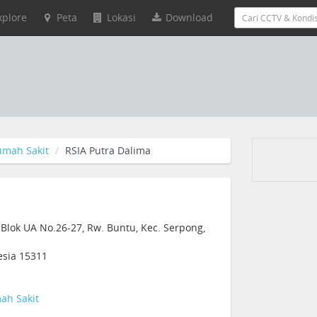
xplore
Peta
Lokasi
Download
umah Sakit
RSIA Putra Dalima
 Blok UA No.26-27, Rw. Buntu, Kec. Serpong,
esia 15311
ah Sakit