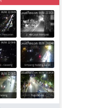
n
 - Pancoran
Jl. HM Joyo Martono
o - Cawang
Simpang Padang Galak
imalang
Tugu Muda