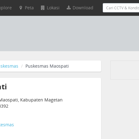
xplore
Peta
Lokasi
Download
uskesmas
Puskesmas Maospati
ti
, Maospati, Kabupaten Magetan
3392
kesmas