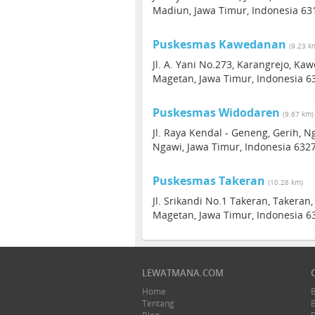
Madiun, Jawa Timur, Indonesia 63
Puskesmas Kawedanan
(9.23 k
Jl. A. Yani No.273, Karangrejo, 
Magetan, Jawa Timur, Indonesia 6
Puskesmas Widodaren
(9.67 km)
Jl. Raya Kendal - Geneng, Gerih, N
Ngawi, Jawa Timur, Indonesia 632
Puskesmas Takeran
(10.28 km)
Jl. Srikandi No.1 Takeran, Taker
Magetan, Jawa Timur, Indonesia 6
LEWATMANA.COM
Home
Tentang