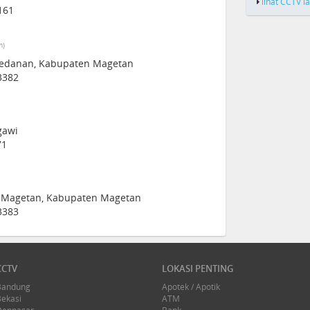
lihat CCTV l
161
m)
Kawedanan, Kabupaten Magetan
3382
gawi
71
an, Magetan, Kabupaten Magetan
3383
CCTV
LOKASI PENTING
Bandung
Apotek / Apotik
Bekasi
ATM