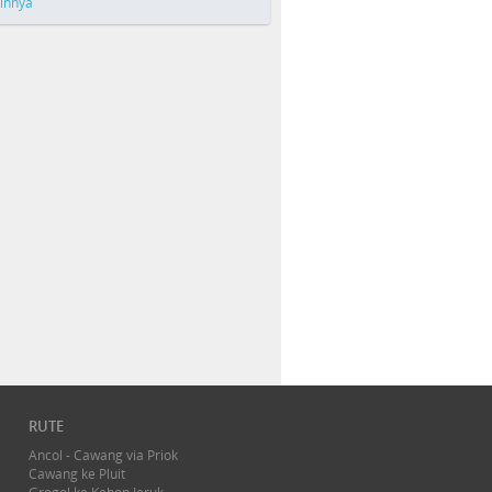
ainnya
RUTE
Ancol - Cawang via Priok
Cawang ke Pluit