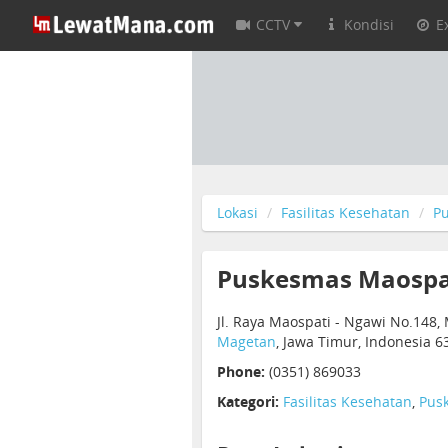
CCTV
Kondisi
E
Lokasi
Fasilitas Kesehatan
P
Puskesmas Maospa
Jl. Raya Maospati - Ngawi No.148
Magetan
, Jawa Timur, Indonesia 6
Phone:
(0351) 869033
Kategori:
Fasilitas Kesehatan
,
Pus