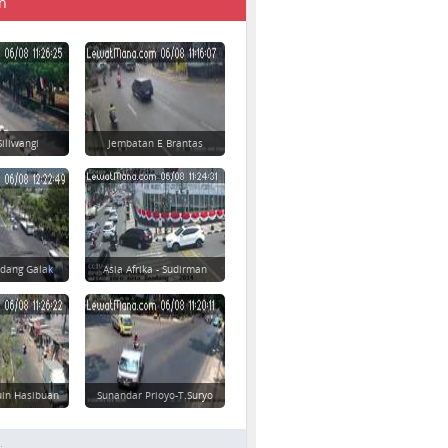
n
Siliwangi
Jembatan E Brantas
dang Galak
Asia Afrika - Sudirman
uin Hasibuan
Sunandar Prioyo-T.Suryo