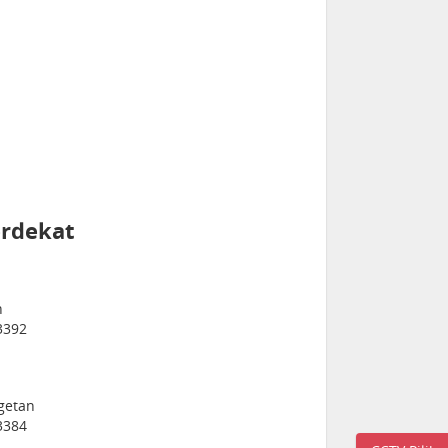
erdekat
n
3392
getan
3384