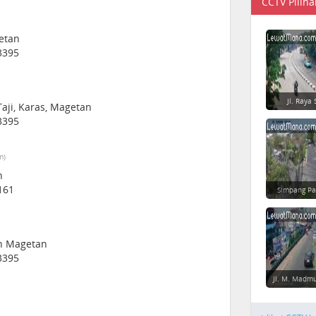
CCTV Piliha
getan
3395
Jl. Raya 
Taji, Karas, Magetan
3395
m)
n
161
Simpang Pa
en Magetan
3395
Jl. M. Madm