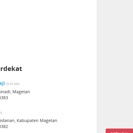
erdekat
aji
(3.47 km)
ronadi, Magetan
3383
m)
Kawedanan, Kabupaten Magetan
3382