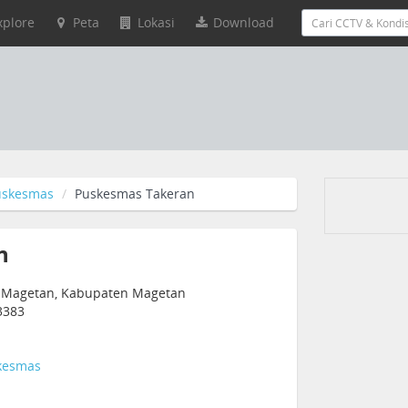
xplore
Peta
Lokasi
Download
uskesmas
Puskesmas Takeran
n
an, Magetan, Kabupaten Magetan
3383
kesmas