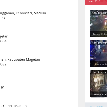
CCTV Piliha
 Singgahan, Kebonsari, Madiun
173
Basuki Rahm
getan
3384
danan, Kabupaten Magetan
3382
Simpang P
161
Pertigaan B
Afr
jo, Geger, Madiun