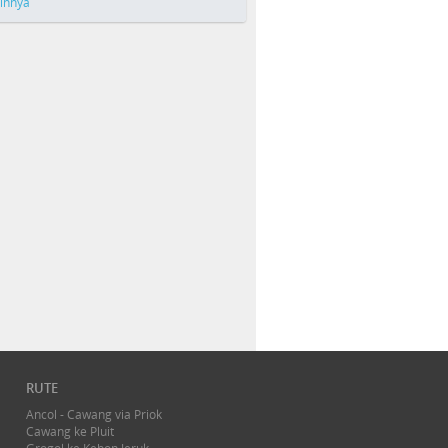
ainnya
RUTE
Ancol - Cawang via Priok
Cawang ke Pluit