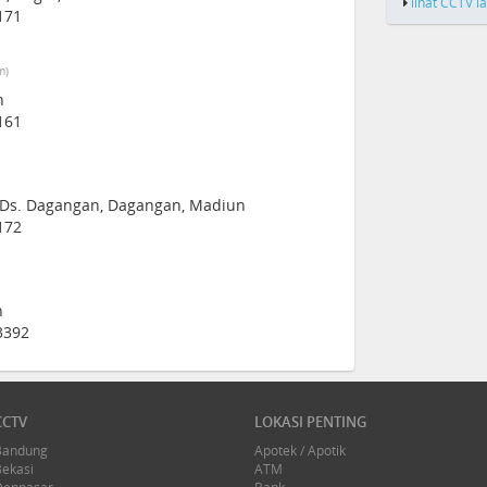
lihat CCTV l
171
m)
n
161
7 Ds. Dagangan, Dagangan, Madiun
172
n
3392
CCTV
LOKASI PENTING
Bandung
Apotek / Apotik
Bekasi
ATM