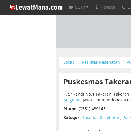
CCTV
Kondisi
E
Lokasi
Fasilitas Kesehatan
P
Puskesmas Takera
Jl. Srikandi No.1 Takeran, Taker
Magetan
, Jawa Timur, Indonesia 6
Phone:
(0351) 439145
Kategori:
Fasilitas Kesehatan
,
Pus