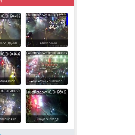
n
at-S. Riyadi
Jl Pandanaran
atung Kuda
Asia Afrika - Sudirman
anceuy Asia
Jl. Raya Siliwangi
ika