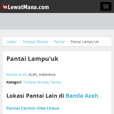
Togg
navi
Lokasi
Tempat Wisata
Pantai
Pantai Lampu'uk
Pantai Lampu'uk
Banda Aceh
, Aceh, Indonesia
Kategori:
Tempat Wisata
,
Pantai
Lokasi Pantai Lain di
Banda Aceh
Pantai Cermin Ulee Lheue