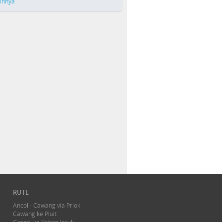
ainnya
RUTE
Ancol - Cawang via Priok
Cawang ke Pluit