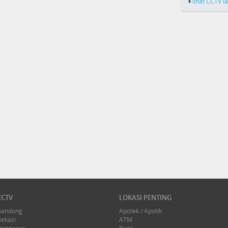
lihat CCTV l
CCTV
LOKASI PENTING
Bandung
Apotek / Apotik
Bekasi
ATM