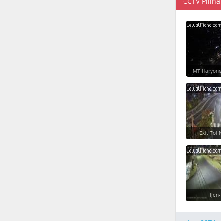
CCTV Piliha
MT Haryono
Exit Tol
Ijen