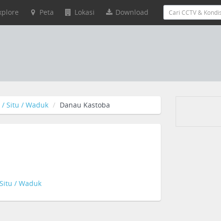
xplore
Peta
Lokasi
Download
/ Situ / Waduk
Danau Kastoba
Situ / Waduk