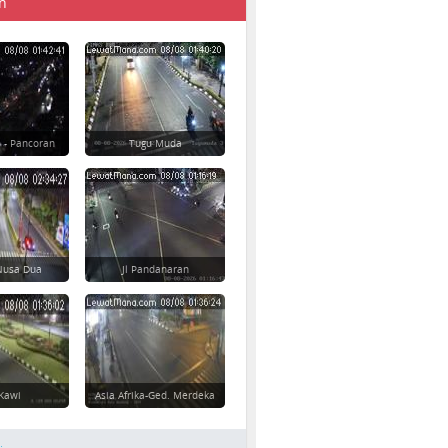
n
 - Pancoran
Tugu Muda
 Nusa Dua
Jl Pandanaran
-Kawi
Asia Afrika-Ged. Merdeka