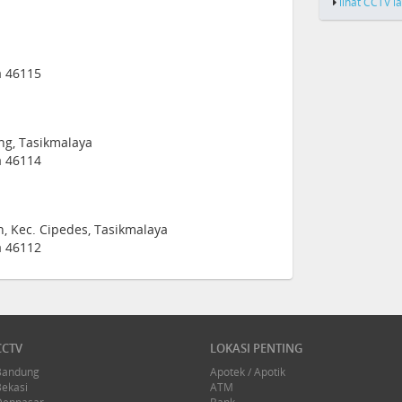
lihat CCTV l
a 46115
ang, Tasikmalaya
a 46114
h, Kec. Cipedes, Tasikmalaya
a 46112
CCTV
LOKASI PENTING
Bandung
Apotek / Apotik
Bekasi
ATM