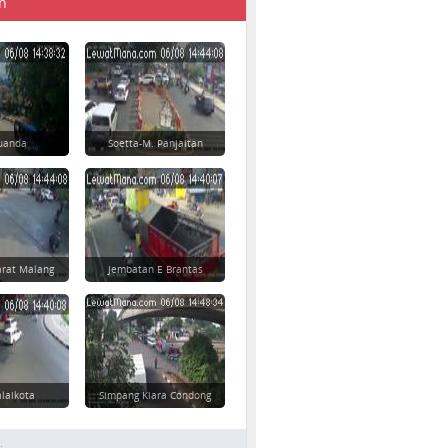
n
 Juanda
Soetta-M. Panjaitan
rat Malang
Jembatan E Brantas
laikota
Simpang Kiara Condong