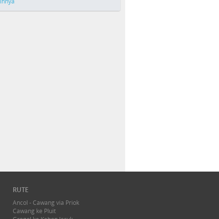
ainnya
RUTE
Ancol - Cawang via Priok
Cawang ke Pluit