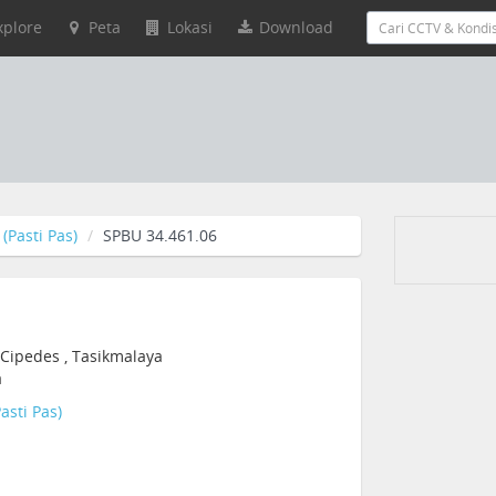
xplore
Peta
Lokasi
Download
(Pasti Pas)
SPBU 34.461.06
, Cipedes , Tasikmalaya
a
asti Pas)