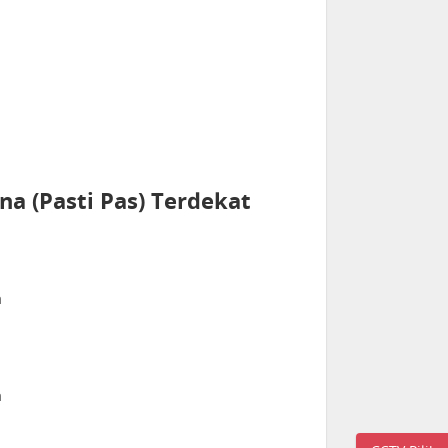
a (Pasti Pas) Terdekat
a
a