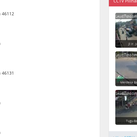
CCTV Piliha
a 46112
a
Jl Ir.
a 46131
Merdeka Ba
a
Tugu-Ba
a