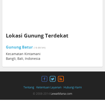
Lokasi Gunung Terdekat
Gunung Batur
(19.99 km)
Kecamatan Kintamani
Bangli, Bali, Indonesia
Tentang
·
Ketentuan Layanan
·
Hubungi Kami
© 2008-2014
LewatMana.com