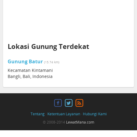
Lokasi Gunung Terdekat
Gunung Batur
(15.74 km)
Kecamatan Kintamani
Bangli, Bali, Indonesia
Tentang
·
Ketentuan Layanan
·
Hubungi Kami
© 2008-2014
LewatMana.com