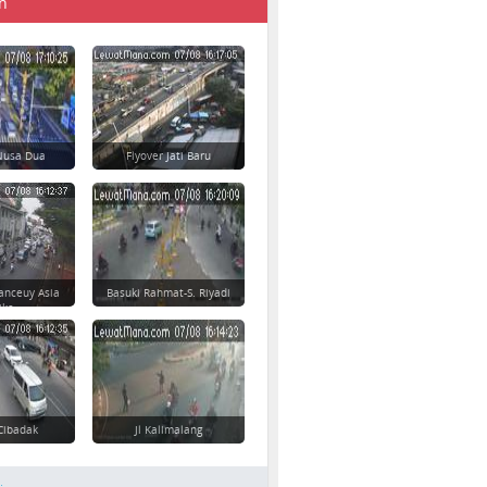
n
 Nusa Dua
Flyover Jati Baru
anceuy Asia
Basuki Rahmat-S. Riyadi
ika
Cibadak
Jl Kalimalang