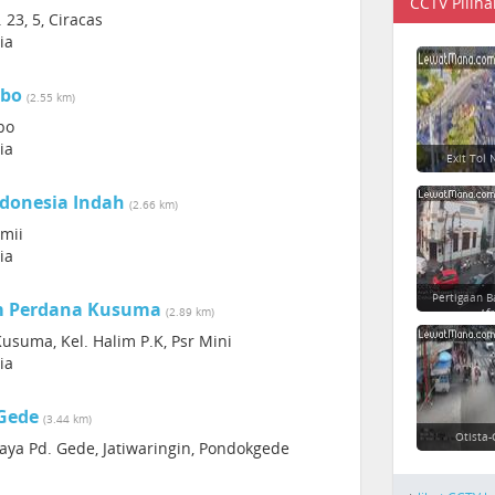
CCTV Piliha
23, 5, Ciracas
ia
ebo
(2.55 km)
bo
ia
Exit Tol
donesia Indah
(2.66 km)
mii
ia
Pertigaan B
m Perdana Kusuma
(2.89 km)
Afr
suma, Kel. Halim P.K, Psr Mini
ia
Gede
(3.44 km)
Otista-
Raya Pd. Gede, Jatiwaringin, Pondokgede