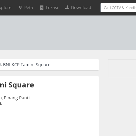
xplore
Peta
Lokasi
Download
k BNI KCP Tamini Square
ni Square
a, Pinang Ranti
ia