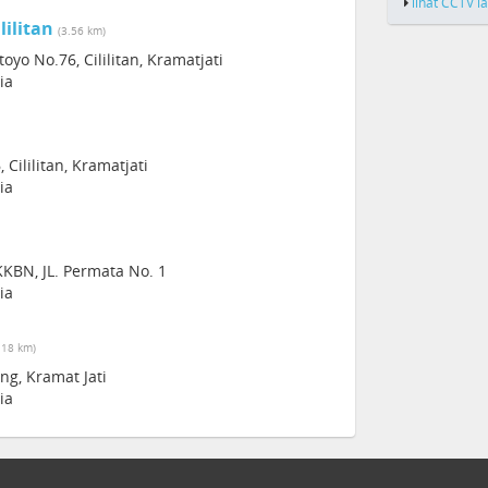
lihat CCTV l
lilitan
(3.56 km)
toyo No.76, Cililitan, Kramatjati
ia
 Cililitan, Kramatjati
ia
KBN, JL. Permata No. 1
ia
.18 km)
ng, Kramat Jati
ia