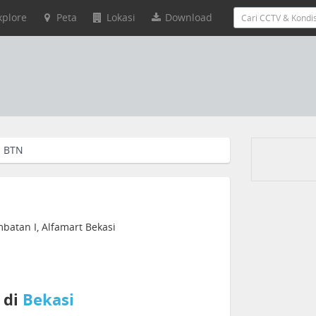
xplore
Peta
Lokasi
Download
 BTN
atan I, Alfamart Bekasi
 di
Bekasi