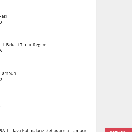
kasi
13
Jl. Bekasi Timur Regensi
55
3 Tambun
10
11
-9A, JL Raya Kalimalang, Setiadarma, Tambun