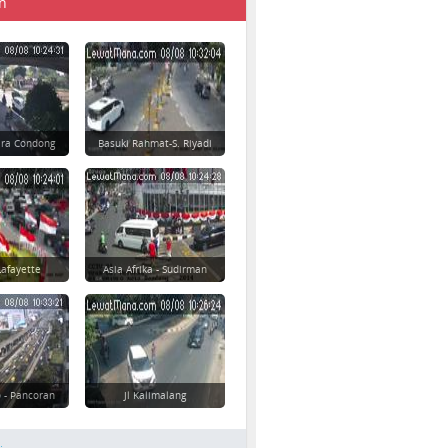
n
ara Condong
Basuki Rahmat-S. Riyadi
afayette
Asia Afrika - Sudirman
 - Pancoran
Jl Kalimalang