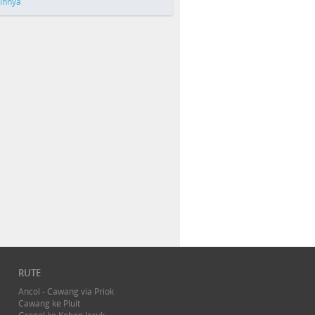
ainnya
RUTE
Ancol - Cawang via Priok
Cawang ke Pluit