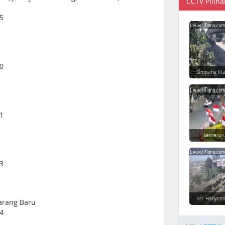
CCTV Piliha
45
20
Simpang Ki
41
Semeru-L
13
MT Haryono
karang Baru
44