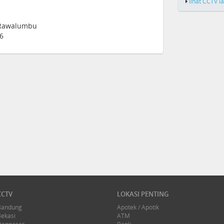
lihat CCTV l
 Rawalumbu
16
CCTV
LOKASI PENTING
Bandung
Apotek / Apotik
Bekasi
ATM