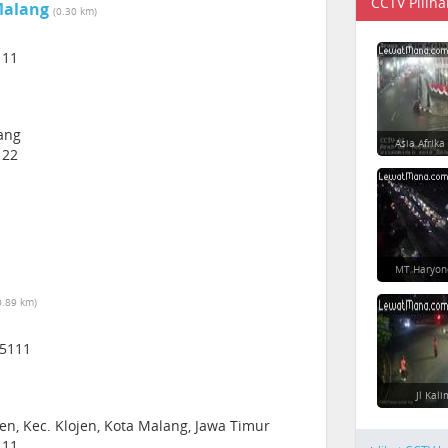
CCTV Piliha
Malang
(0.30 km)
111
ang
Asia Afrika
122
MT Haryon
0.89 km)
65111
Jl Kal
jen, Kec. Klojen, Kota Malang, Jawa Timur
111