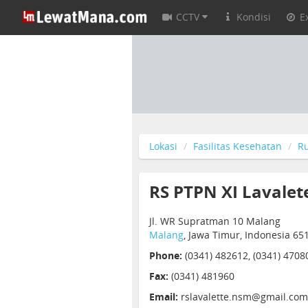
CCTV
Kondisi
E
Lokasi
Fasilitas Kesehatan
R
RS PTPN XI Lavalet
Jl. WR Supratman 10 Malang
Malang
, Jawa Timur, Indonesia 65
Phone:
(0341) 482612, (0341) 4708
Fax:
(0341) 481960
Email:
rslavalette.nsm@gmail.com