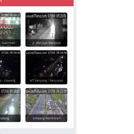
n
 - Sudirman
Jl. HM Joyo Martono
o - Cawang
MT Haryono - Pancoran
imalang
Simpang Pamelisan