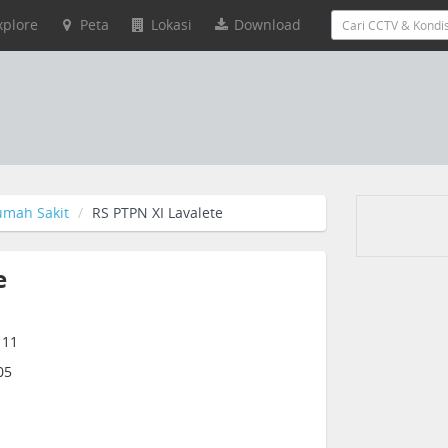
xplore
Peta
Lokasi
Download
umah Sakit
RS PTPN XI Lavalete
e
111
05