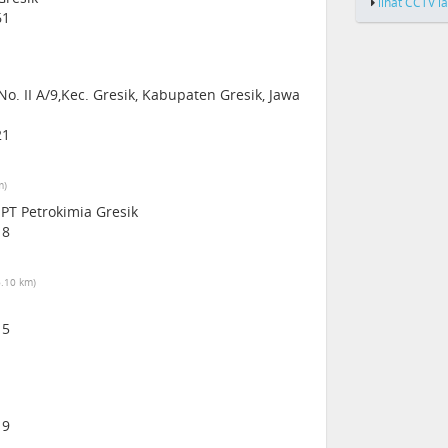
lihat CCTV l
61
o. II A/9,Kec. Gresik, Kabupaten Gresik, Jawa
21
m)
PT Petrokimia Gresik
18
6.10 km)
15
19