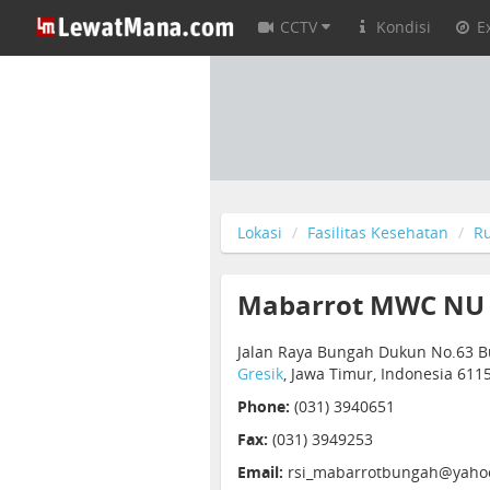
CCTV
Kondisi
E
Lokasi
Fasilitas Kesehatan
R
Mabarrot MWC NU
Jalan Raya Bungah Dukun No.63 B
Gresik
, Jawa Timur, Indonesia 611
Phone:
(031) 3940651
Fax:
(031) 3949253
Email:
rsi_mabarrotbungah@yaho