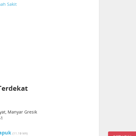
ah Sakit
Terdekat
at, Manyar Gresik
51
apuk
(11.19 km)