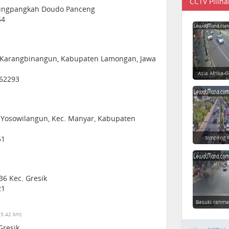
CCTV Piliha
jungpangkah Doudo Panceng
54
i, Karangbinangun, Kabupaten Lamongan, Jawa
Asia Afrika-
 62293
, Yosowilangun, Kec. Manyar, Kabupaten
51
Simpang 
36 Kec. Gresik
21
Basuki rahma
15.42 km)
Gresik