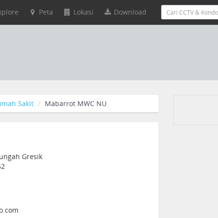
xplore
Peta
Lokasi
Download
umah Sakit
Mabarrot MWC NU
ungah Gresik
52
o.com