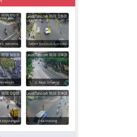
n
Ged. Merdeka
Letjen Sutoyo-JA.Suprapto
Pamelisan
Jl. Raya Siliwangi
t-Kayutangan
Jl Kalimalang