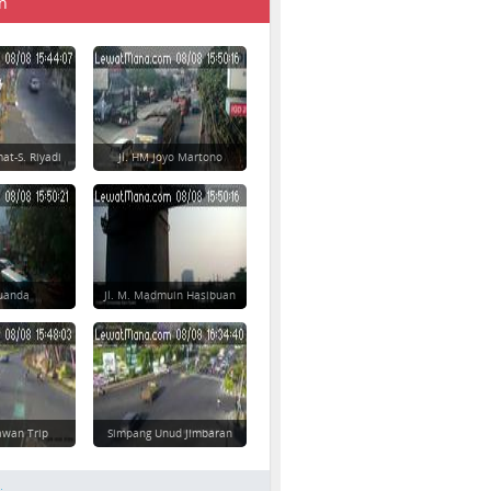
n
at-S. Riyadi
Jl. HM Joyo Martono
 Juanda
Jl. M. Madmuin Hasibuan
awan Trip
Simpang Unud Jimbaran