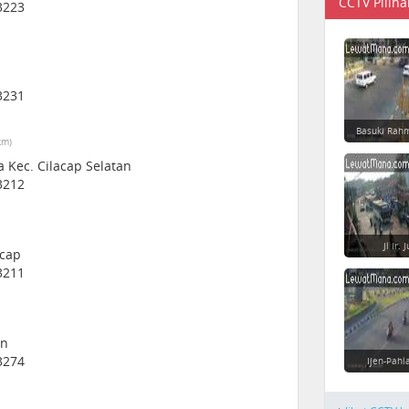
CCTV Piliha
3223
3231
Basuki Rahm
km)
a Kec. Cilacap Selatan
3212
Jl Ir.
acap
3211
an
3274
Ijen-Pahl