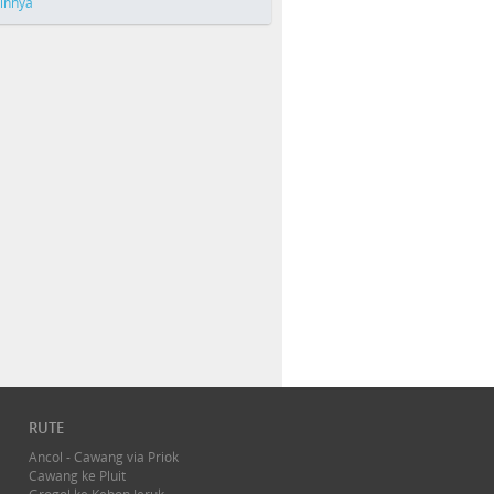
ainnya
RUTE
Ancol - Cawang via Priok
Cawang ke Pluit