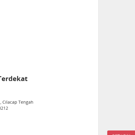
Terdekat
a, Cilacap Tengah
3212