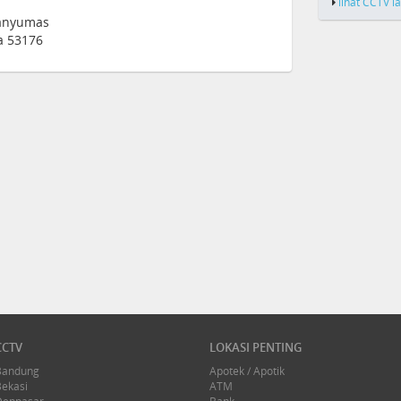
lihat CCTV l
 Banyumas
a 53176
CCTV
LOKASI PENTING
Bandung
Apotek / Apotik
Bekasi
ATM