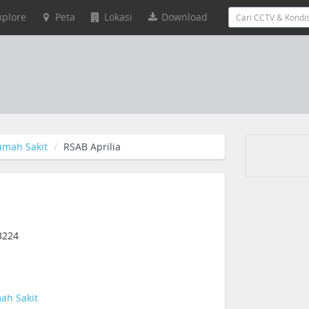
xplore
Peta
Lokasi
Download
umah Sakit
RSAB Aprilia
3224
ah Sakit