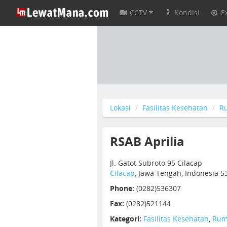
CCTV
Kondisi
E
Lokasi
Fasilitas Kesehatan
R
RSAB Aprilia
Jl. Gatot Subroto 95 Cilacap
Cilacap
, Jawa Tengah, Indonesia 5
Phone:
(0282)536307
Fax:
(0282)521144
Kategori:
Fasilitas Kesehatan
,
Rum