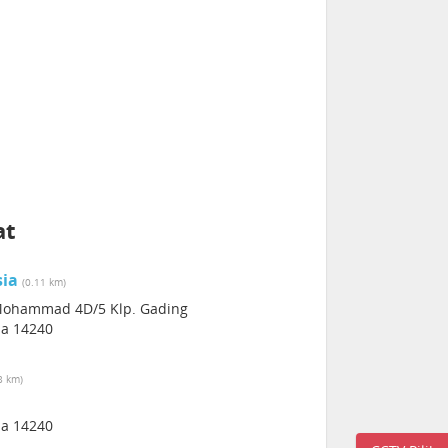
at
sia
(0.11 km)
 Mohammad 4D/5 Klp. Gading
sia 14240
8 km)
sia 14240