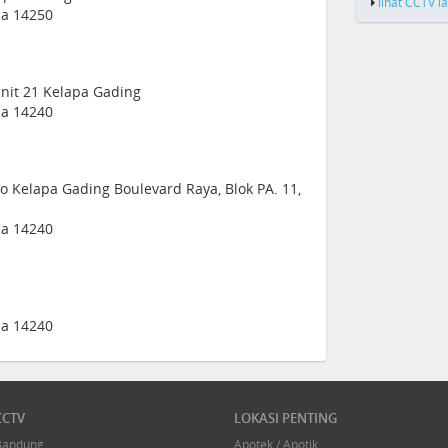
lihat CCTV l
sia 14250
nit 21 Kelapa Gading
sia 14240
ko Kelapa Gading Boulevard Raya, Blok PA. 11,
sia 14240
sia 14240
CCTV
LOKASI PENTING
Bandung
Apotek / Apotik