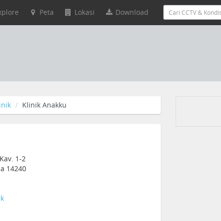
xplore
Peta
Lokasi
Download
inik
Klinik Anakku
Kav. 1-2
sia 14240
ik