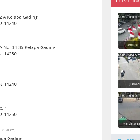
CCTV Piliha
12 A Kelapa Gading
sia 14240
Semeru-L
LA No. 34-35 Kelapa Gading
sia 14250
sia 14240
Jl Pan
o. 1
sia 14250
Merdeka Ba
s
(0.79 km)
lapa Gading