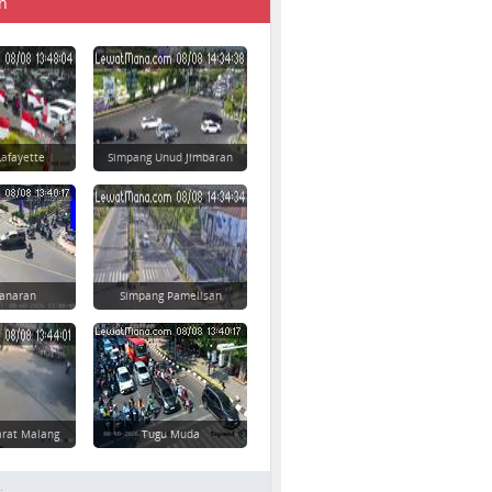
n
afayette
Simpang Unud Jimbaran
danaran
Simpang Pamelisan
rat Malang
Tugu Muda