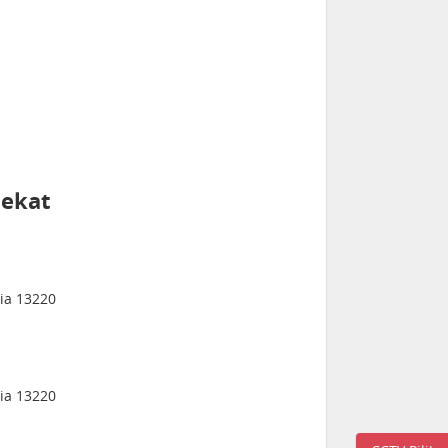
dekat
sia 13220
sia 13220