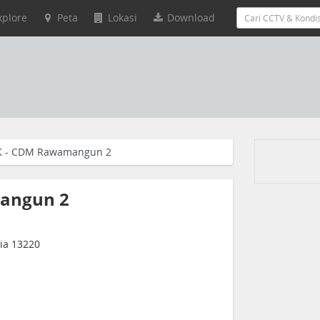
xplore
Peta
Lokasi
Download
K - CDM Rawamangun 2
angun 2
sia 13220