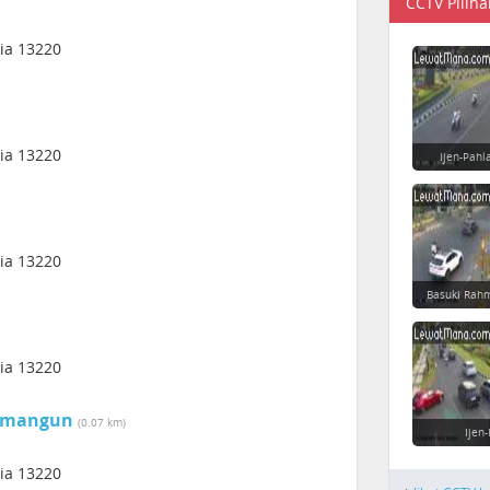
CCTV Piliha
sia 13220
sia 13220
Ijen-Pahl
sia 13220
Basuki Rahm
sia 13220
wamangun
(0.07 km)
Ijen
sia 13220