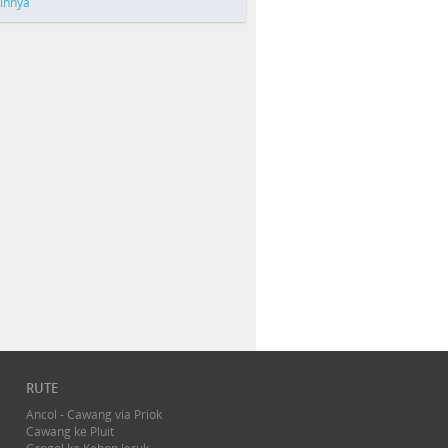
ainnya
RUTE
Ancol - Cawang via Priok
Cawang ke Pluit