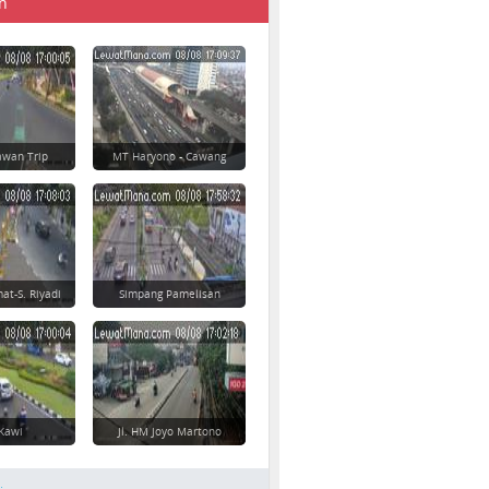
n
awan Trip
MT Haryono - Cawang
at-S. Riyadi
Simpang Pamelisan
-Kawi
Jl. HM Joyo Martono