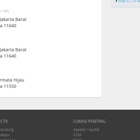
lihat CCTV l
81 km)
 Jakarta Barat
ia 11640
 Jakarta Barat
ia 11640
ermata Hijau
ia 11550
CCTV
LOKASI PENTING
Bandung
Apotek / Apotik
Bekasi
ATM