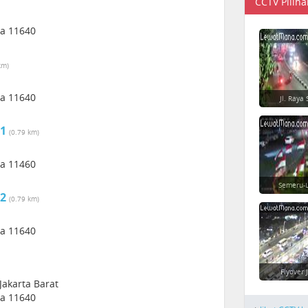
CCTV Piliha
ia 11640
km)
ia 11640
Jl. Raya 
 1
(0.79 km)
ia 11460
Semeru-L
 2
(0.79 km)
ia 11640
Flyover 
 Jakarta Barat
ia 11640