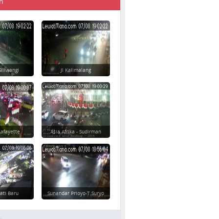
n
Siliwangi
Jl Kalimalang
afayette
Asia Afrika - Sudirman
Jati Baru
Sunandar Prioyo-T.Suryo