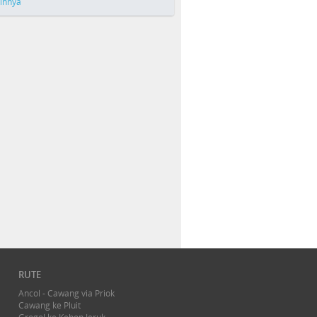
ainnya
RUTE
Ancol - Cawang via Priok
Cawang ke Pluit