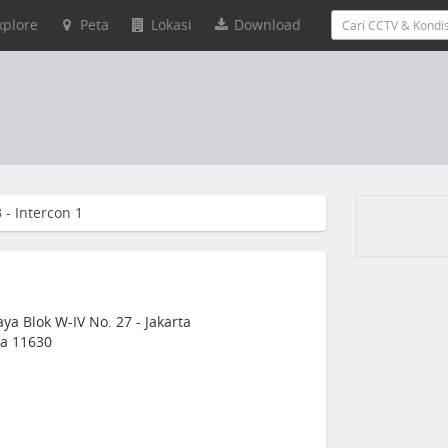
xplore
Peta
Lokasi
Download
 - Intercon 1
ya Blok W-IV No. 27 - Jakarta
ia 11630