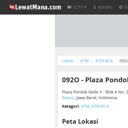
CCTV
Kondisi
E
Lokasi
ATM
ATM BCA
092O
092O - Plaza Pondok
Plaza Pondok Gede II - Blok A No.
Bekasi
, Jawa Barat, Indonesia
Kategori:
ATM
,
ATM BCA
Peta Lokasi