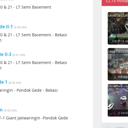
CCTV Piliha
 20 & 21 - LT Semi Basement
e II-1
(0.00 km)
20 & 21 - LT Semi Basement - Bekasi
11
Merdeka Ba
e II-3
(0.01 km)
20 & 21 - LT Semi Basement - Bekasi
11
Jl. HM Jo
de 1
(0.02 km)
ringin - Pondok Gede - Bekasi
in
(0.02 km)
Jl Pan
-1 Giant Jatiwaringin -Pondok Gede