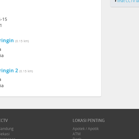
lihat CCTV l
4-15
11
ringin
(0.15 km)
a
ia
ringin 2
(0.15 km)
a
ia
CCTV
LOKASI PENTING
Bandung
Apotek / Apotik
Bekasi
ATM