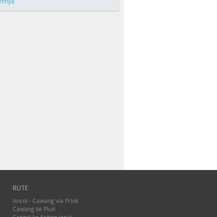
ainnya
RUTE
Ancol - Cawang via Priok
Cawang ke Pluit