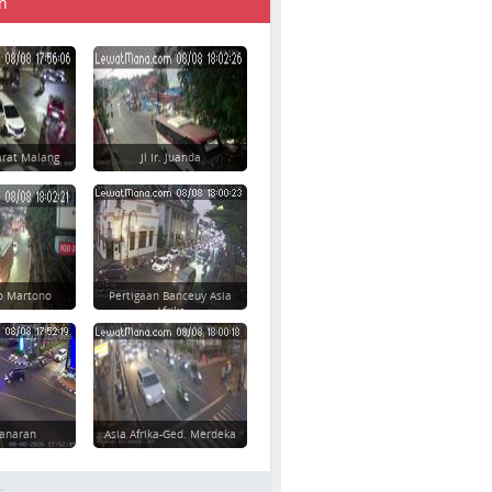
n
rat Malang
Jl Ir. Juanda
yo Martono
Pertigaan Banceuy Asia
Afrika
danaran
Asia Afrika-Ged. Merdeka