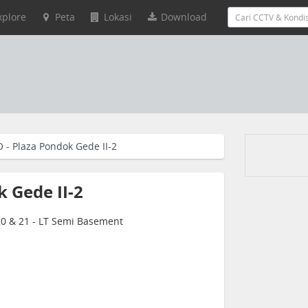
xplore
Peta
Lokasi
Download
 - Plaza Pondok Gede II-2
 Gede II-2
 20 & 21 - LT Semi Basement