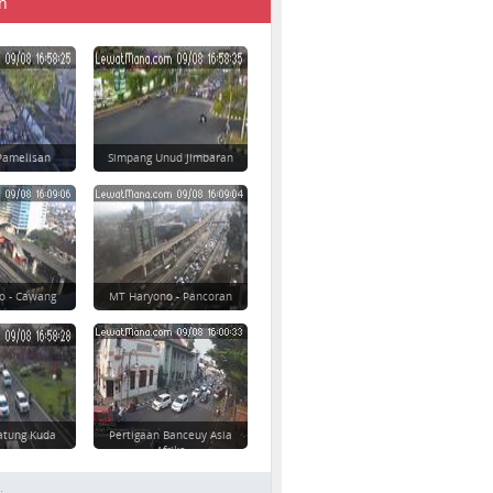
n
Pamelisan
Simpang Unud Jimbaran
o - Cawang
MT Haryono - Pancoran
atung Kuda
Pertigaan Banceuy Asia
Afrika