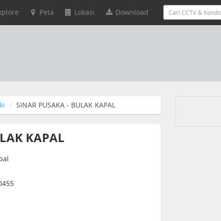
xplore
Peta
Lokasi
Download
ki
SINAR PUSAKA - BULAK KAPAL
ULAK KAPAL
pal
0455