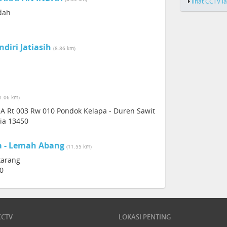
lihat CCTV l
ndah
iri Jatiasih
(8.86 km)
1.06 km)
3A Rt 003 Rw 010 Pondok Kelapa - Duren Sawit
sia 13450
a - Lemah Abang
(11.55 km)
karang
30
CCTV
LOKASI PENTING