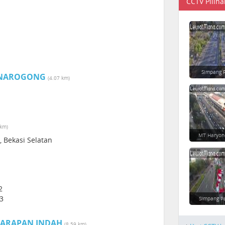
CCTV Piliha
Simpang 
- NAROGONG
(4.07 km)
 km)
MT Haryon
, Bekasi Selatan
2
43
Simpang P
HARAPAN INDAH
(8.59 km)