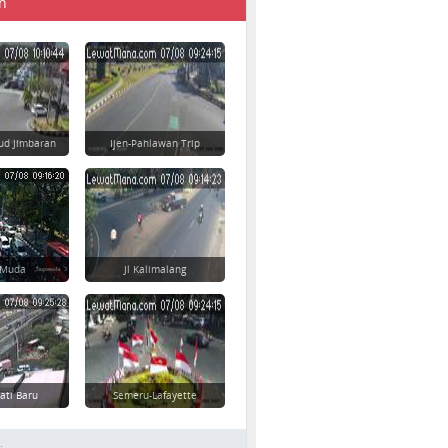
n
ud Jimbaran
Ijen-Pahlawan Trip
 Muda
Jl Kalimalang
Jati Baru
Semeru-Lafayette