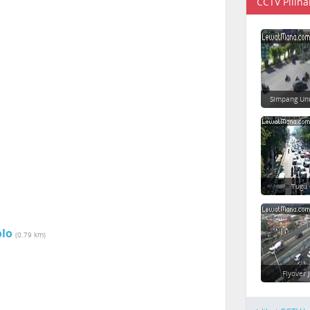
CCTV Piliha
Simpang Un
Tugu
olo
(0.79 km)
Flyover 