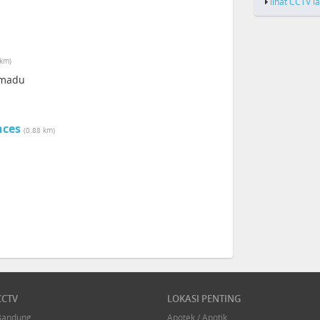
lihat CCTV l
 km)
lomadu
nces
(0.88 km)
CCTV
LOKASI PENTING
Bandung
Apotek / Apotik