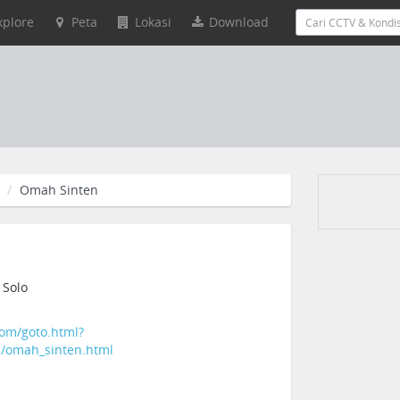
xplore
Peta
Lokasi
Download
Omah Sinten
 Solo
com/goto.html?
ta/omah_sinten.html