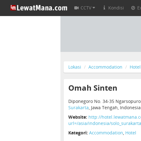
CCTV
Kondisi
E
Lokasi
Accommodation
Hotel
Omah Sinten
Diponegoro No. 34-35 Ngarsopuro
Surakarta
, Jawa Tengah, Indonesia
Website:
http://hotel.lewatmana.
url=/asia/indonesia/solo_surakar
Kategori:
Accommodation
,
Hotel