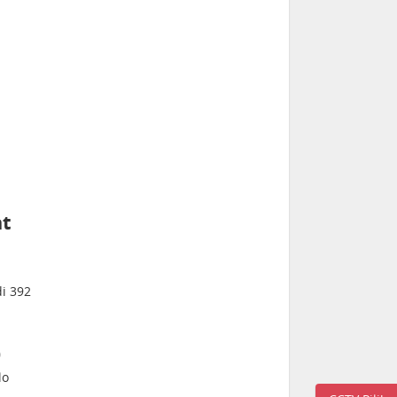
at
di 392
)
lo