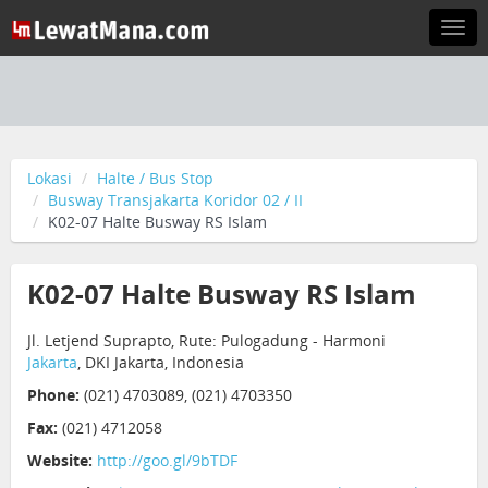
Togg
navi
Lokasi
Halte / Bus Stop
Busway Transjakarta Koridor 02 / II
K02-07 Halte Busway RS Islam
K02-07 Halte Busway RS Islam
Jl. Letjend Suprapto, Rute: Pulogadung - Harmoni
Jakarta
, DKI Jakarta, Indonesia
Phone:
(021) 4703089, (021) 4703350
Fax:
(021) 4712058
Website:
http://goo.gl/9bTDF