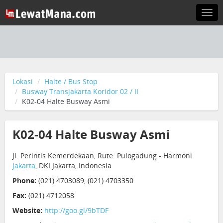
Togg
navi
Lokasi
Halte / Bus Stop
Busway Transjakarta Koridor 02 / II
K02-04 Halte Busway Asmi
K02-04 Halte Busway Asmi
Jl. Perintis Kemerdekaan, Rute: Pulogadung - Harmoni
Jakarta
, DKI Jakarta, Indonesia
Phone:
(021) 4703089, (021) 4703350
Fax:
(021) 4712058
Website:
http://goo.gl/9bTDF