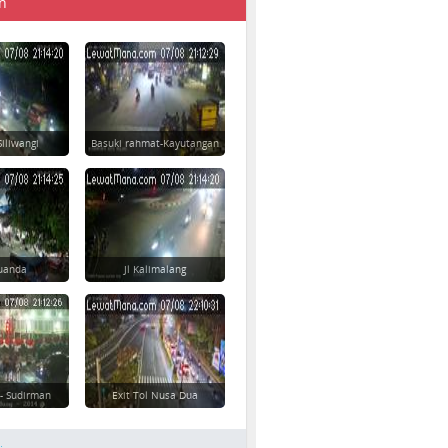
n
Siliwangi
Basuki rahmat-Kayutangan
 Juanda
Jl Kalimalang
 - Sudirman
Exit Tol Nusa Dua