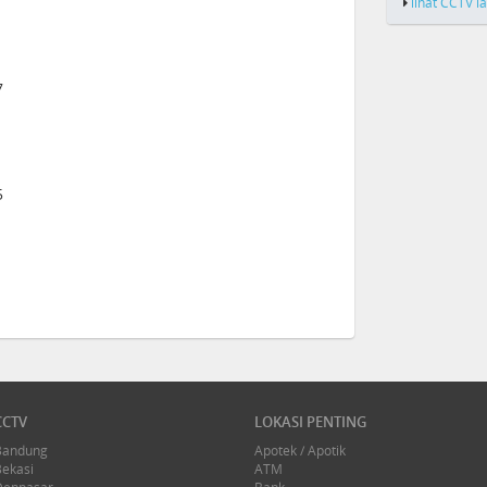
lihat CCTV l
7
5
1
CCTV
LOKASI PENTING
Bandung
Apotek / Apotik
Bekasi
ATM