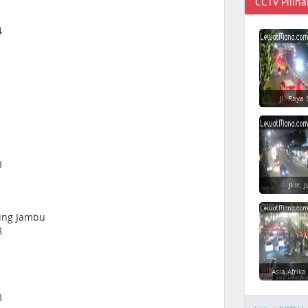
CCTV Piliha
4
Jl. Raya 
8
Jl Ir.
rung Jambu
8
Asia Afrika
8