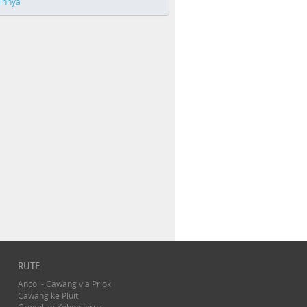
ainnya
RUTE
Ancol - Cawang via Priok
Cawang ke Pluit